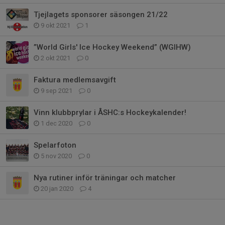
Tjejlagets sponsorer säsongen 21/22
9 okt 2021
1
”World Girls' Ice Hockey Weekend” (WGIHW)
2 okt 2021
0
Faktura medlemsavgift
9 sep 2021
0
Vinn klubbprylar i ÅSHC:s Hockeykalender!
1 dec 2020
0
Spelarfoton
5 nov 2020
0
Nya rutiner inför träningar och matcher
20 jan 2020
4