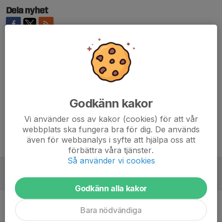
Dela nyhet
Kommentarer
Macke Granstedt
26 maj 2025
Mycket bra skrivet Viktor!!!!
Godkänn kakor
Vi använder oss av kakor (cookies) för att vår
webbplats ska fungera bra för dig. De används
även för webbanalys i syfte att hjälpa oss att
Tidigare nyheter
förbättra våra tjänster.
Så använder vi cookies
Fysträning – inte bara för kroppen, utan för huvudet
5 maj 2025
1
Godkänn alla kakor
Säsongsstart 2025/2026
Bara nödvändiga
25 apr 2025
0