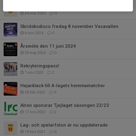
Påminnelse! Idag är sista dagen för att anmäla sig till avslutningen!
24 mar 2025
0
Skridskodisco fredag 8 november Vasavallen
6 nov 2024
0
Årsmöte den 11 juni 2024
20 maj 2024
0
Rekryteringspass!
1 nov 2023
2
Hejarklack till A-lagets hemmamatcher
28 feb 2023
0
Alron sponsrar Tjejlaget säsongen 22/23
17 nov 2022
2
Lag- och spelarfoton är nu uppdaterade
19 nov 2021
0