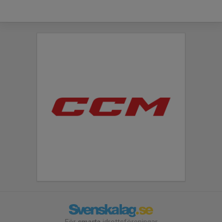
För
smarta
idrottsföreningar