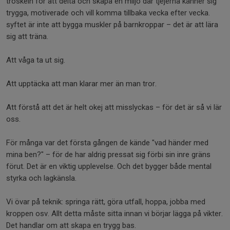
tröskeln för att delta och skapa en miljö där tjejerna känner sig
trygga, motiverade och vill komma tillbaka vecka efter vecka.
syftet är inte att bygga muskler på barnkroppar – det är att lära
sig att träna.
Att våga ta ut sig.
Att upptäcka att man klarar mer än man tror.
Att förstå att det är helt okej att misslyckas – för det är så vi lär
oss.
För många var det första gången de kände "vad händer med
mina ben?" – för de har aldrig pressat sig förbi sin inre gräns
förut. Det är en viktig upplevelse. Och det bygger både mental
styrka och lagkänsla.
Vi övar på teknik: springa rätt, göra utfall, hoppa, jobba med
kroppen osv. Allt detta måste sitta innan vi börjar lägga på vikter.
Det handlar om att skapa en trygg bas.