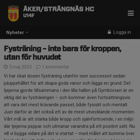
ÅKER/STRÄNGNÄS HC
U14F
Logga in
Nyheter
Fysträning – inte bara för kroppen,
utan för huvudet
5 maj 2025
1 kommentar
Vi har ökat dosen fysträning utanför isen successivt sedan
juluppehållet för att skapa goda vanor och lägga en grund. Det
tjejerna gjorde tillsammans i den lilla hallen på Gymbörsen är en
viktig del av fysträningen – och kommer även fortsättningsvis
att vara det mest krävande passet, både fysiskt och mentalt.
Just därför är det också ett av de mest utvecklande momenten.
Vårt mål är att stärka både kropp och självförtroende, i en miljö
där tjejerna peppar och utmanar varandra på ett positivt sätt. Nu
vill vi bygga vidare på det vi startat – med målet att komma över