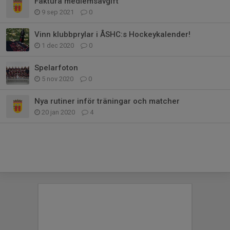
Faktura medlemsavgift
9 sep 2021
0
Vinn klubbprylar i ÅSHC:s Hockeykalender!
1 dec 2020
0
Spelarfoton
5 nov 2020
0
Nya rutiner inför träningar och matcher
20 jan 2020
4