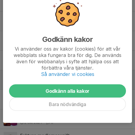
20 maj 2024
0
Rekryteringspass!
1 nov 2023
2
Godkänn kakor
Hejarklack till A-lagets hemmamatcher
28 feb 2023
0
Vi använder oss av kakor (cookies) för att vår
webbplats ska fungera bra för dig. De används
Alron sponsrar Tjejlaget säsongen 22/23
även för webbanalys i syfte att hjälpa oss att
17 nov 2022
2
förbättra våra tjänster.
Så använder vi cookies
Lag- och spelarfoton är nu uppdaterade
19 nov 2021
0
Godkänn alla kakor
Tjejlagets sponsorer säsongen 21/22
9 okt 2021
1
Bara nödvändiga
”World Girls' Ice Hockey Weekend” (WGIHW)
2 okt 2021
0