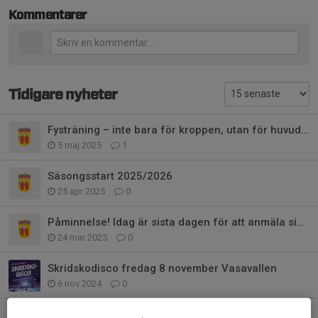
Kommentarer
Tidigare nyheter
Fysträning – inte bara för kroppen, utan för huvudet
5 maj 2025
1
Säsongsstart 2025/2026
25 apr 2025
0
Påminnelse! Idag är sista dagen för att anmäla sig till avslutningen!
24 mar 2025
0
Skridskodisco fredag 8 november Vasavallen
6 nov 2024
0
Årsmöte den 11 juni 2024