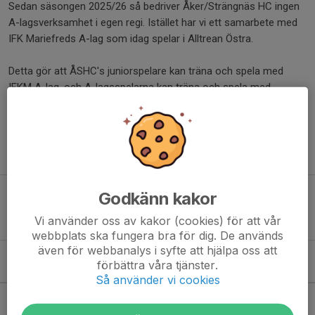
Sedan säsongen 2025/26 så bedriver Åker/Strängnäs HC ingen
A-lagsverksamhet i egen regi. Istället har vi ett samarbete med
IFK Mariefreds A-lag som idag spelar i Alltrean Östra.
Detta gör att ÅSHC's juniorspelare kan träna och spela med
IFKM A-lag, och A-lagsspelarna kan träna och spela med
ÅSHC's juniorlag.
För mera information om IFK Mariefreds A-lag, besök deras
hemsida genom att klicka på knappen nedan.
Godkänn kakor
IFK MARIEFREDS A-LAG
Vi använder oss av kakor (cookies) för att vår
webbplats ska fungera bra för dig. De används
även för webbanalys i syfte att hjälpa oss att
förbättra våra tjänster.
Kommande aktiviteter
Så använder vi cookies