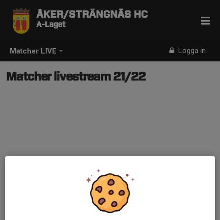
ÅKER/STRÄNGNÄS HC
A-Laget
Logga in
Matcher LIVE
Matcher livestream 21/22