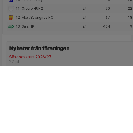
11. Örebro HUF 2
24
-50
22
12. Åker/Strängnäs HC
24
-67
18
13. Sala HK
24
-134
9
Nyheter från föreningen
Säsongsstart 2026/27
27 jul
Rapport från årsmöte 2026
29 jun
Utbildningar, kika igenom utbud och boka.
26 jun
ÅRSMÖTE 2026!
31 maj
Utbildning Första hjälpen 13/5 Hockeyspecial
12 maj
I gästboken