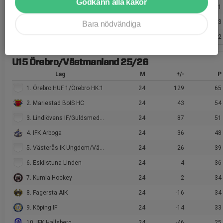
Godkänn alla kakor
3. Nyköpings SK
16
-19
21
4. Järna SK
16
-66
13
Bara nödvändiga
5. Åker/Strängnäs HC
16
-46
12
U15 Örebro/Västmanland 25/26
Lag
M
+/-
P
1. Örebro HUF 1/Örebro HK:1
24
129
65
2. Mariestad BoIS HC
24
43
54
3. Lindlövens IF/Guldsmedshytte SK
24
87
51
4. IFK Arboga
24
36
48
5. Västerås IK Ungdom/Västerås IK
24
26
39
6. Eskilstuna Linden
24
4
36
7. Kumla Hockey
24
2
34
8. Fagersta AIK
24
-16
34
9. Köping IF
24
-14
33
10. IFK Hallsberg
24
-46
25