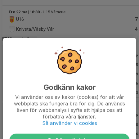
Fre 22 maj 18:30
- U15 Vårserie
U16
7
Knivsta/Väsby Vår
4
Visa tabeller
U15 Vårserie 25/26
Lag
M
+/-
P
1. Örebro Hockey UF Vår
6
35
15
2. Åker/Strängnäs HC Vår
5
-5
9
3. Eskilstuna Linden Hockey Vår
6
-11
6
Godkänn kakor
4. Knivsta/Väsby Vår
5
-19
3
Vi använder oss av kakor (cookies) för att vår
webbplats ska fungera bra för dig. De används
A-pojk U16/U15 25/26
även för webbanalys i syfte att hjälpa oss att
förbättra våra tjänster.
Lag
M
+/-
P
Så använder vi cookies
1. Eskilstuna Linden Hockey
16
56
38
2. Södertälje SK
16
75
36