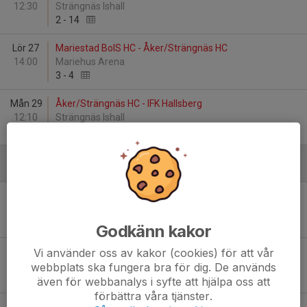
12:30
Strängnäs Ishall
2
-
14
Lör 27
Mariestad BoIS HC - Åker/Strängnäs HC
14:00
Mariehus Arena
3
-
4
Mån 29
Åker/Strängnäs HC - IFK Hallsberg
12:10
Strängnäs Ishall
5
-
3
Januari - 2026
Lör 3
Almtuna IS - Åker/Strängnäs HC
10:30
Vallentuna Ishall
4
-
5
Godkänn kakor
Vi använder oss av kakor (cookies) för att vår
Lör 3
Åker/Strängnäs HC - IFK Täby HC
13:15
Vallentuna Ishall
webbplats ska fungera bra för dig. De används
3
-
2
även för webbanalys i syfte att hjälpa oss att
förbättra våra tjänster.