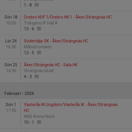
1
-
8
Sön 18
Örebro HUF 1/Örebro HK:1 - Åker/Strängnäs HC
10:00
Trängens IP Hall A
13
-
6
Lör 24
Södertälje SK - Åker/Strängnäs HC
16:30
Månsbrorinken
12
-
5
Sön 25
Åker/Strängnäs HC - Sala HK
14:30
Strängnäs Ishall
4
-
3
Februari - 2026
Sön 1
Västerås IK Ungdom/Västerås IK - Åker/Strängnäs
17:45
HC
ABB Arena Nord
10
-
1