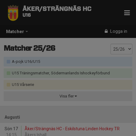
ÅKER/STRÄNGNÄS HC
U16
Logga in
Matcher
Matcher 25/26
A-pojk U16/U15
U15 Träningsmatcher, Södermanlands Ishockeyförbund
U15 Vårserie
Visa
fler
Augusti
Sön 17
Åker/Strängnäs HC - Eskilstuna Linden Hockey TR
14:15
Åkers Ishall