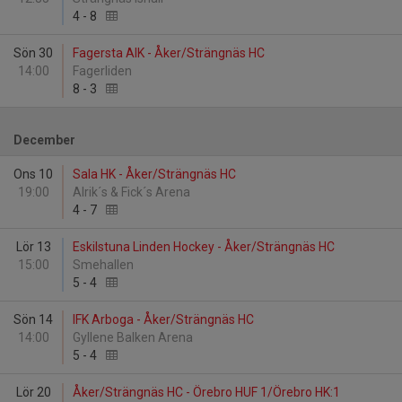
4
-
8
Sön 30
Fagersta AIK - Åker/Strängnäs HC
14:00
Fagerliden
8
-
3
December
Ons 10
Sala HK - Åker/Strängnäs HC
19:00
Alrik´s & Fick´s Arena
4
-
7
Lör 13
Eskilstuna Linden Hockey - Åker/Strängnäs HC
15:00
Smehallen
5
-
4
Sön 14
IFK Arboga - Åker/Strängnäs HC
14:00
Gyllene Balken Arena
5
-
4
Lör 20
Åker/Strängnäs HC - Örebro HUF 1/Örebro HK:1