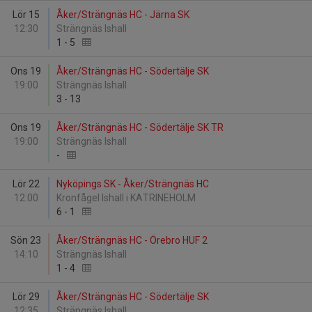
Lör 15
Åker/Strängnäs HC - Järna SK
12:30
Strängnäs Ishall
1
-
5
Ons 19
Åker/Strängnäs HC - Södertälje SK
19:00
Strängnäs Ishall
3
-
13
Ons 19
Åker/Strängnäs HC - Södertälje SK TR
19:00
Strängnäs Ishall
-
Lör 22
Nyköpings SK - Åker/Strängnäs HC
12:00
Kronfågel Ishall i KATRINEHOLM
6
-
1
Sön 23
Åker/Strängnäs HC - Örebro HUF 2
14:10
Strängnäs Ishall
1
-
4
Lör 29
Åker/Strängnäs HC - Södertälje SK
12:35
Strängnäs Ishall