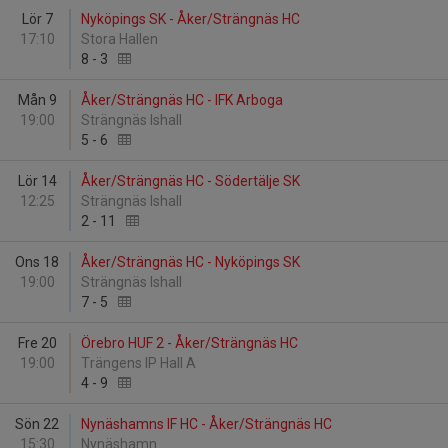
Lör 7
Nyköpings SK - Åker/Strängnäs HC
17:10
Stora Hallen
8
-
3
Mån 9
Åker/Strängnäs HC - IFK Arboga
19:00
Strängnäs Ishall
5
-
6
Lör 14
Åker/Strängnäs HC - Södertälje SK
12:25
Strängnäs Ishall
2
-
11
Ons 18
Åker/Strängnäs HC - Nyköpings SK
19:00
Strängnäs Ishall
7
-
5
Fre 20
Örebro HUF 2 - Åker/Strängnäs HC
19:00
Trängens IP Hall A
4
-
9
Sön 22
Nynäshamns IF HC - Åker/Strängnäs HC
15:30
Nynäshamn