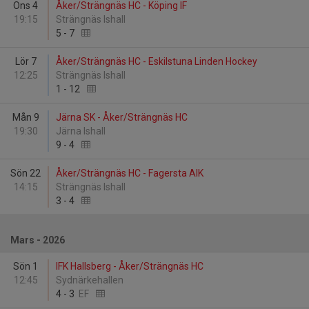
Ons 4
Åker/Strängnäs HC - Köping IF
19:15
Strängnäs Ishall
5
-
7
Lör 7
Åker/Strängnäs HC - Eskilstuna Linden Hockey
12:25
Strängnäs Ishall
1
-
12
Mån 9
Järna SK - Åker/Strängnäs HC
19:30
Järna Ishall
9
-
4
Sön 22
Åker/Strängnäs HC - Fagersta AIK
14:15
Strängnäs Ishall
3
-
4
Mars - 2026
Sön 1
IFK Hallsberg - Åker/Strängnäs HC
12:45
Sydnärkehallen
4
-
3
EF