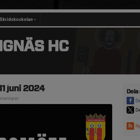
Skridskoskolan
NGNÄS HC
1 juni 2024
Dela
mentarer
De
De
Ny