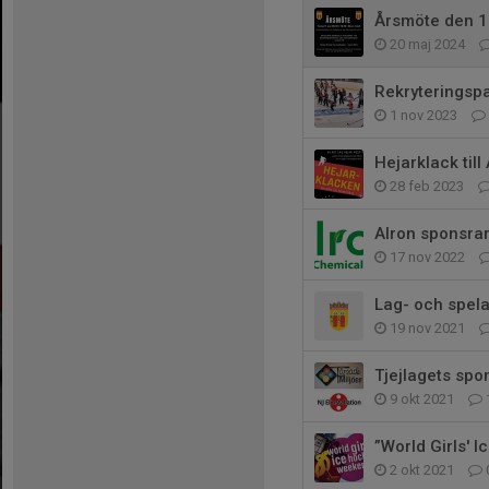
Årsmöte den 1
20 maj 2024
Rekryteringsp
1 nov 2023
Hejarklack ti
28 feb 2023
Alron sponsrar
17 nov 2022
Lag- och spel
19 nov 2021
Tjejlagets sp
9 okt 2021
”World Girls'
2 okt 2021