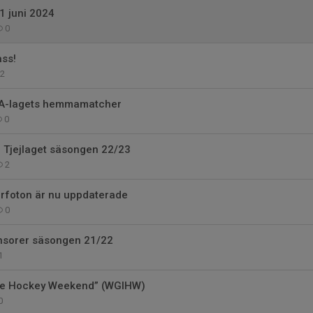
1 juni 2024
0
ass!
2
ll A-lagets hemmamatcher
0
 Tjejlaget säsongen 22/23
2
arfoton är nu uppdaterade
0
onsorer säsongen 21/22
1
 Ice Hockey Weekend” (WGIHW)
0