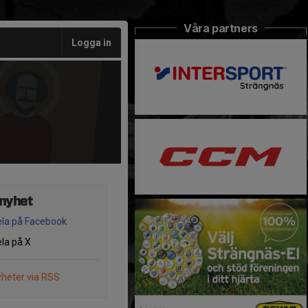
Våra partners
Logga in
 nyhet
la på Facebook
la på X
heter via RSS