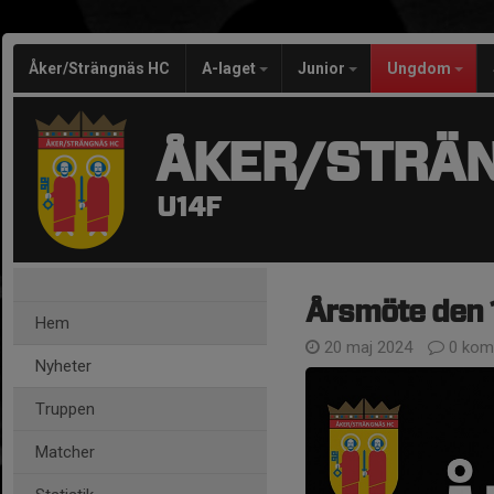
Åker/Strängnäs HC
A-laget
Junior
Ungdom
ÅKER/STRÄ
U14F
Årsmöte den 1
Hem
20 maj 2024
0 kom
Nyheter
Truppen
Matcher