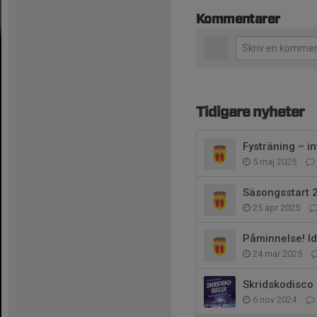
Kommentarer
Tidigare nyheter
Fysträning – i
5 maj 2025
Säsongsstart 
25 apr 2025
Påminnelse! Ida
24 mar 2025
Skridskodisco
6 nov 2024