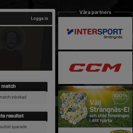
Våra partners
Logga in
 match
match inbokad
te resultat
esultat sparade