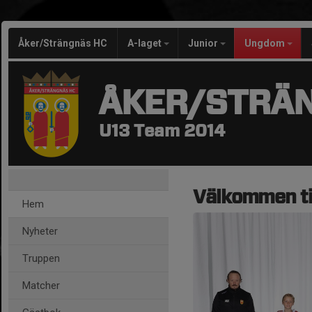
Åker/Strängnäs HC
A-laget
Junior
Ungdom
ÅKER/STRÄ
U13 Team 2014
Välkommen ti
Hem
Nyheter
Truppen
Matcher