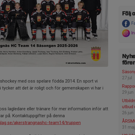
Följ o
F
I
Nyhe
före
Säsong
27 jul
ishockey med oss spelare födda 2014. En sport vi
Rappor
i tycker att det är roligt och för gemenskapen vi har i
29 jun
Utbild
utbud 
s lagledare eller tränare för mer information inför att
26 jun
ar på. Kontaktuppgifter på denna
ÅRSMÖ
alag.se/akerstrangnashc-team14/truppen
31 maj