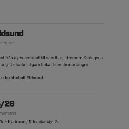
Eldsund
entarer
kal från gymnastikhall till sporthall, eftersom Strängnäs
ong. De hade tidigare bokat tider de inte längre
a i
Idrottshall Eldsund...
5/26
mentarer
6 – Fysträning & Innebandy! 💪