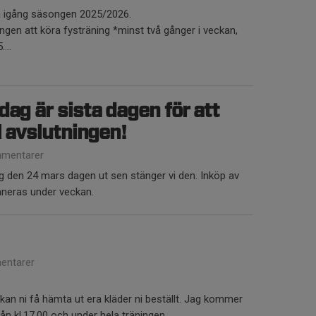
ka igång säsongen 2025/2026.
en att köra fysträning *minst två gånger i veckan,
...
dag är sista dagen för att
l avslutningen!
mentarer
den 24 mars dagen ut sen stänger vi den. Inköp av
laneras under veckan.
entarer
kan ni få hämta ut era kläder ni beställt. Jag kommer
från kl.17.00 och under hela träningen.