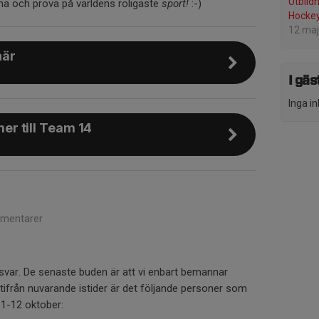
Utbild
 och prova på världens roligaste
sport!
:-)
Hockey
12 maj
här
I gä
Inga i
r till Team 14
mentarer
var. De senaste buden är att vi enbart bemannar
tifrån nuvarande istider är det följande personer som
1-12 oktober: