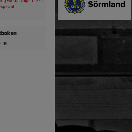
ning Första hjälpen 13/5
special
stboken
nlägg