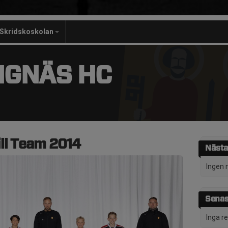
Skridskoskolan
NGNÄS HC
ll Team 2014
Nästa
Ingen 
Senas
Inga r