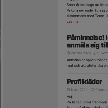
Snart är det dags att kic
Vi kommer under försäsong
tillsammans med Team 15.
Läs mer
Påminnelse! I
anmäla sig til
24 mar 2025
0 kom
Anmälan är öppen måndag 
mat och aktiviteter ska p
Profilkläder
6 okt 2024
0 komm
Hej,
På tisdag under träningen 
finnas på plats i ishallen 