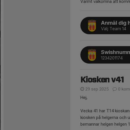
Varmt välkomna att komma
Anmäl dig 
Välj Team 14
Swishnumme
1234201174
Kiosken v41
29 sep 2025
0 kom
Hej,
Vecka 41 har T14 kioskans
kiosken på helgerna och u
bemannar helgen helgen 1