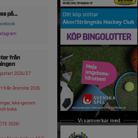
ss på...
acebook
nstagram
ter från
ningen
sstart 2026/27
t från årsmöte 2026
ningar, kika igenom
och boka.
Vi samverkar med
TE 2026!