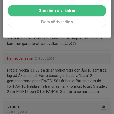
Ja vet.......
Hur är tiderna tänkta i Strängnäs?
Godkänn alla kakor
Så att man kan planera .
Bara nödvändiga
Ronnie Björling
8 aug 2023
Vill ni träna mer kontakta tränarna i kill-lagen i rätt ålder ni
kommer garanterat vara välkomna😊🏒👍
Henrik Jansson
8 aug 2023
Precis, vecka 33-37 så delar Mariefreds och ÅSHC samtliga
lag på Åkers ishall. Förra säsongen hade vi "bara" 2
gemensamma pass FA/FC. Så i år har vi fått en extra tid
för FA/F16, helplan. I strängnäs har vi önskat totalt 5 istider,
2 för FC/F12 och 3 för FA/F16. Sen får vi se hur det blir..
Jennie
8 aug 2023