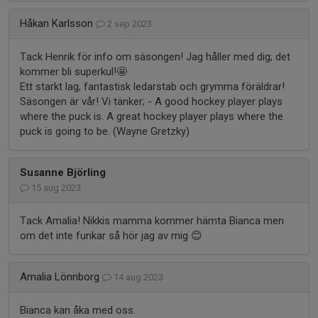
Håkan Karlsson
2 sep 2023
Tack Henrik för info om säsongen! Jag håller med dig; det
kommer bli superkul!🤩
Ett starkt lag, fantastisk ledarstab och grymma föräldrar!
Säsongen är vår! Vi tänker; - A good hockey player plays
where the puck is. A great hockey player plays where the
puck is going to be. (Wayne Gretzky)
Susanne Björling
15 aug 2023
Tack Amalia! Nikkis mamma kommer hämta Bianca men
om det inte funkar så hör jag av mig 😊
Amalia Lönnborg
14 aug 2023
Bianca kan åka med oss.