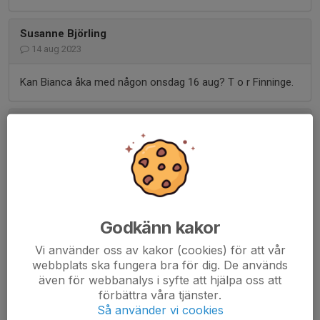
Susanne Björling
14 aug 2023
Kan Bianca åka med någon onsdag 16 aug? T o r Finninge.
Henrik Jansson
8 aug 2023
När det gäller träningarna fr.o.m. vecka 38 i Strängnäs så
har vi önskat 3 dagar (vardagar) i veckan för FA/F16
(helplan). Vi har även önskar 2 tider per vecka för FC/F12
(helplan). Alltså 5 tider totalt för Tjejlaget. Bucken har inte
påbörjat planeringen än vad jag vet så vi får se vilka
Godkänn kakor
dagar/tider vi får.
Vi använder oss av kakor (cookies) för att vår
webbplats ska fungera bra för dig. De används
Martin Hedqvist
även för webbanalys i syfte att hjälpa oss att
8 aug 2023
förbättra våra tjänster.
Så använder vi cookies