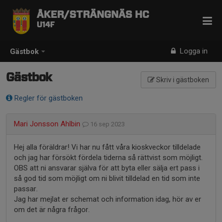
ÅKER/STRÄNGNÄS HC
U14F
Logga in
Gästbok
Gästbok
Skriv i gästboken
Regler för gästboken
Mari Jonsson Ahlbin
16 sep 2023
Hej alla föräldrar! Vi har nu fått våra kioskveckor tilldelade
och jag har försökt fördela tiderna så rättvist som möjligt.
OBS att ni ansvarar själva för att byta eller sälja ert pass i
så god tid som möjligt om ni blivit tilldelad en tid som inte
passar.
Jag har mejlat er schemat och information idag, hör av er
om det är några frågor.