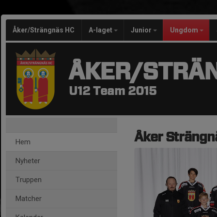
Åker/Strängnäs HC
A-laget
Junior
Ungdom
ÅKER/STRÄ
U12 Team 2015
Åker Sträng
Hem
Nyheter
Truppen
Matcher