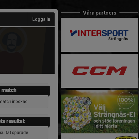
Våra partners
Logga in
 match
match inbokad
te resultat
esultat sparade