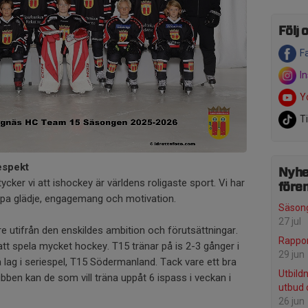
Följ o
F
I
Y
T
Respekt
Nyhe
cker vi att ishockey är världens roligaste sport. Vi har
före
kapa glädje, engagemang och motivation.
Säsong
27 jul
 utifrån den enskildes ambition och förutsättningar.
Rappor
tt spela mycket hockey. T15 tränar på is 2-3 gånger i
29 jun
 lag i seriespel, T15 Södermanland. Tack vare ett bra
Utbild
bben kan de som vill träna uppåt 6 ispass i veckan i
utbud 
26 jun