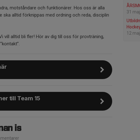
ÅRSMÖ
dra, motståndare och funktionärer. Hos oss är alla
31 maj
 ska alltid förknippas med ordning och reda, disciplin
Utbild
Hockey
12 maj
ill alltid bli fler! Hör av dig till oss för provträning,
”kontakt”.
här
r till Team 15
nan is
mentarer