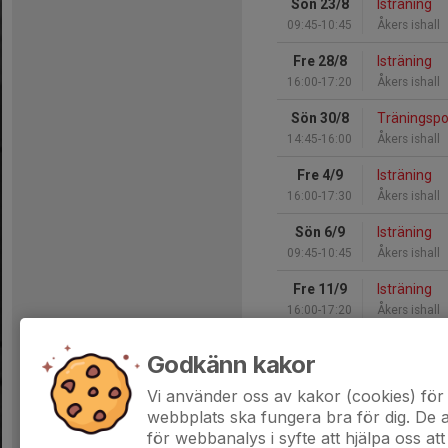
Sön 23/8
Isträning
09:45-10:45
Åkers ishall
Fre 28/8
Isträning
16:00-17:20
Åkers ishall
Sön 30/8
Träningspo
14:45-16:00
Åkers ishall
Fre 4/9
Isträning
16:00-17:30
Åkers ishall
Sön 6/9
Isträning
09:45-10:45
Åkers ishall
Fre 11/9
Isträning
16:00-17:20
Åkers ishall
Sön 13/9
Träningspo
Godkänn kakor
14:45-16:00
Åkers ishall
Vi använder oss av kakor (cookies) för 
Hela kalendern
webbplats ska fungera bra för dig. De
för webbanalys i syfte att hjälpa oss att