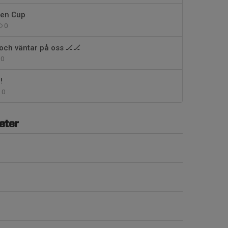
hen Cup
0
 och väntar på oss 🏒🏒
0
!
0
eter