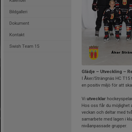
Kalender
Bildgalleri
Dokument
Kontakt
Swish Team 15
Glädje – Utveckling – 
I Åker/Strängnäs HC T15 ty
en positiv miljö för att s
Vi
utvecklar
hockeyspelare
Hos oss får du möjlighet a
veckan och deltar med två
samarbete med lagen i klu
nivåanpassade grupper.