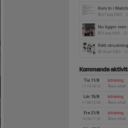
Kom In i Matc
27 aug 2025
Nu ligger isen
5 aug 2025
Rätt utrustning
16 jun 2025
Kommande aktivit
Tis 11/8
Isträning
17:15-18:16
Åkers ishall
Lör 15/8
Isträning
11:00-12:00
Åkers ishall
Fre 21/8
Isträning
16:30-17:20
Åkers ishall