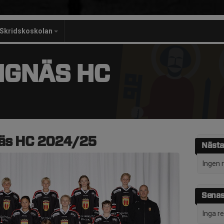
Skridskoskolan
NGNÄS HC
näs HC 2024/25
Nästa
Ingen 
Senas
Inga r