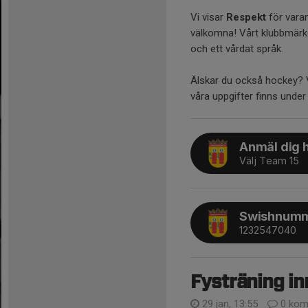
Vi visar
Respekt
för varan
välkomna! Vårt klubbmärke
och ett vårdat språk.
Älskar du också hockey? Vi v
våra uppgifter finns under 
Anmäl dig 
Välj Team 15
Swishnumme
1232547040
Fysträning in
29 jan, 13:55
0 kom