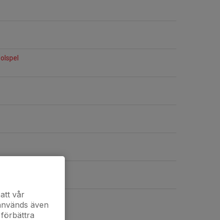
olspel
olspel
att vår
 används även
 förbättra