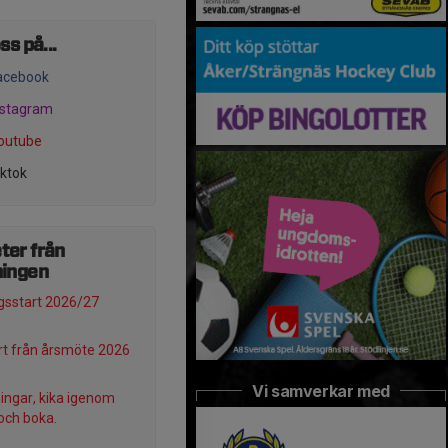
ss på...
acebook
nstagram
outube
iktok
ter från
ningen
sstart 2026/27
t från årsmöte 2026
Vi samverkar med
ningar, kika igenom
och boka.