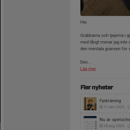
Hej
Grabbarna och tjejerna i g
med långt menar jag inte st
den mentala gränsen för v
Den...
Läs mer
Fler nyheter
Fysträning
11 dec 2025
Nu är spelsche
28 aug 2025