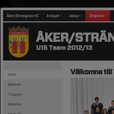
Åker/Strängnäs HC
A-laget
Junior
Ungdom
ÅKER/STRÄ
U15 Team 2012/13
Välkomna till
Hem
Nyheter
Truppen
Matcher