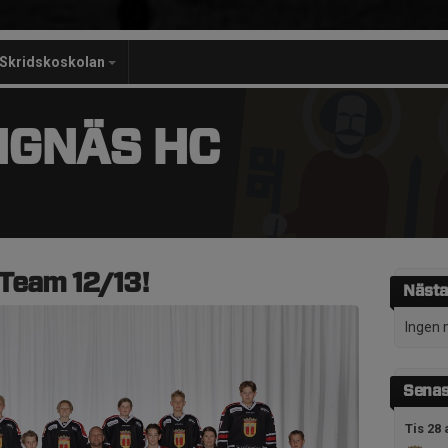
Skridskoskolan
NGNÄS HC
 Team 12/13!
Nästa
Ingen 
Senas
Tis 28 