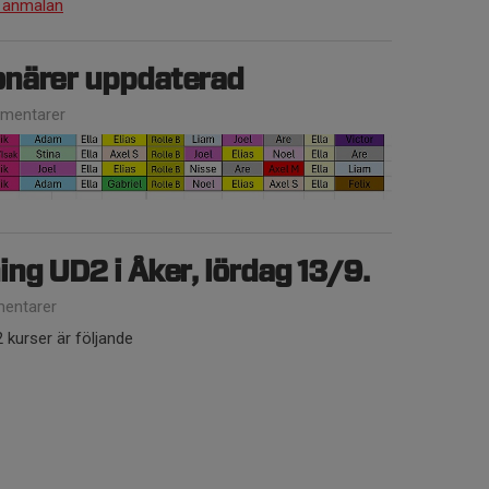
ör anmälan
närer uppdaterad
mentarer
ng UD2 i Åker, lördag 13/9.
entarer
kurser är följande