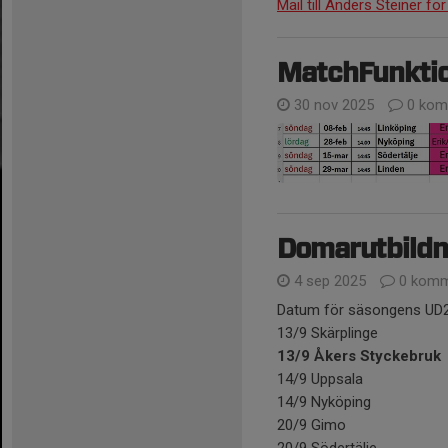
Mail till Anders Steiner f
MatchFunktio
30 nov 2025
0 kom
Domarutbildni
4 sep 2025
0 komm
Datum för säsongens UD2 
13/9 Skärplinge
13/9 Åkers Styckebruk
14/9 Uppsala
14/9 Nyköping
20/9 Gimo
20/9 Södertälje