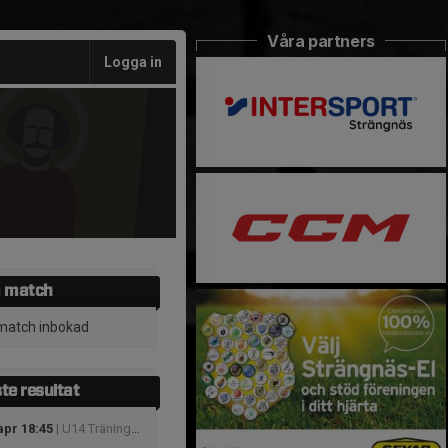
Våra partners
Logga in
 match
match inbokad
te resultat
apr 18:45
| U14 Träningsmatcher