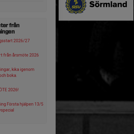
ter från
ningen
sstart 2026/27
t från årsmöte 2026
ningar, kika igenom
och boka.
TE 2026!
ning Första hjälpen 13/5
special