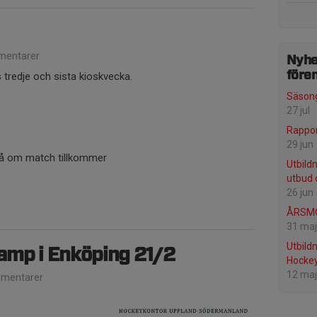
entarer
Nyhe
före
 tredje och sista kioskvecka.
Säsong
27 jul
Rappor
29 jun
på om match tillkommer
Utbild
utbud 
26 jun
ÅRSMÖ
31 maj
Utbild
amp i Enköping 21/2
Hockey
12 maj
mentarer