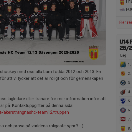
U1
FOC
Fler re
U14 
25/
Lag
1. 
 ishockey med oss alla barn födda 2012 och 2013. En
2. Es
 för att vi tycker att det är roligt och för gemenskapen
3. 
4.
s lagledare eller tränare för mer information inför att
5. 
r på. Kontaktuppgifter på denna sida:
6. 
se/akerstrangnashc-team12/truppen
7.
 och prova på världens roligaste
sport!
:-)
8. 