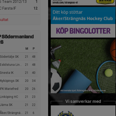
5 Team 2012/13
1
 Farsta IF
12
sultat
P Södermanland
26
M
P
Södertälje SK
21
48
kilstuna Linden Hockey
21
48
Gnesta IK
21
40
 Nyköpings SK
20
34
IFK Mariefred
20
26
Linköping HC
21
23
Vi samverkar med
 Järna SK
21
22
Åker/Strängnäs HC
21
6