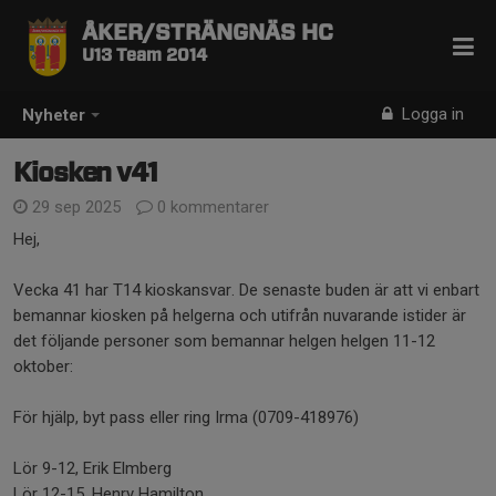
ÅKER/STRÄNGNÄS HC
U13 Team 2014
Logga in
Nyheter
Kiosken v41
29 sep 2025
0 kommentarer
Hej,
Vecka 41 har T14 kioskansvar. De senaste buden är att vi enbart
bemannar kiosken på helgerna och utifrån nuvarande istider är
det följande personer som bemannar helgen helgen 11-12
oktober:
För hjälp, byt pass eller ring Irma (0709-418976)
Lör 9-12, Erik Elmberg
Lör 12-15, Henry Hamilton