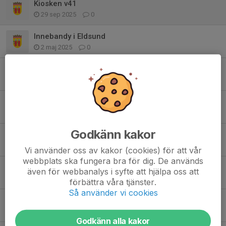
Kiosken v41
29 sep 2025
0
Innebandy i Eldsund
2 maj 2025
0
Försäsong 25/26
26 apr 2025
0
Påminnelse! Idag är sista dagen för att anmäla sig till avslutningen!
24 mar 2025
0
Godkänn kakor
Profilkläder
6 okt 2024
0
Vi använder oss av kakor (cookies) för att vår
webbplats ska fungera bra för dig. De används
Uppdaterad tid för fotografering
även för webbanalys i syfte att hjälpa oss att
19 sep 2024
0
förbättra våra tjänster.
Så använder vi cookies
Info inför fotograferingen den 19 september
12 sep 2024
0
Godkänn alla kakor