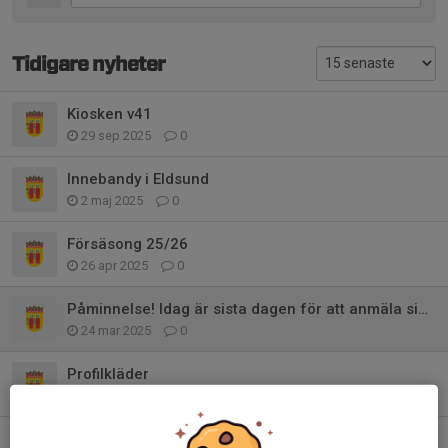
Tidigare nyheter
Kiosken v41
29 sep 2025
0
Innebandy i Eldsund
2 maj 2025
0
Försäsong 25/26
26 apr 2025
0
Påminnelse! Idag är sista dagen för att anmäla sig till avslutningen!
24 mar 2025
0
Profilkläder
6 okt 2024
0
Uppdaterad tid för fotografering