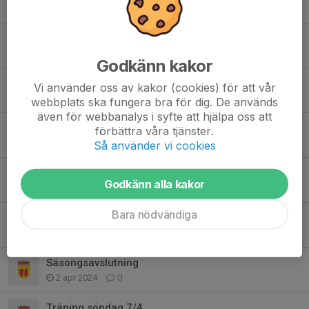
19 sep 2024
0
Info inför fotograferingen den 19 september
12 sep 2024
0
Godkänn kakor
Strängnäs Ishall
Vi använder oss av kakor (cookies) för att vår
11 sep 2024
0
webbplats ska fungera bra för dig. De används
även för webbanalys i syfte att hjälpa oss att
Femkamp och internmatch
förbättra våra tjänster.
29 aug 2024
1
Så använder vi cookies
Årsmöte den 11 juni 2024
Godkänn alla kakor
20 maj 2024
0
Bara nödvändiga
Team 13
28 apr 2024
0
Säsongsavslutning
2 apr 2024
0
Träning söndag 7/4