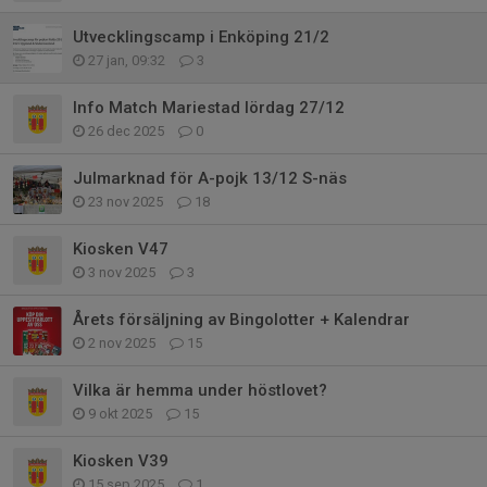
Utvecklingscamp i Enköping 21/2
27 jan, 09:32
3
Info Match Mariestad lördag 27/12
26 dec 2025
0
Julmarknad för A-pojk 13/12 S-näs
23 nov 2025
18
Kiosken V47
3 nov 2025
3
Årets försäljning av Bingolotter + Kalendrar
2 nov 2025
15
Vilka är hemma under höstlovet?
9 okt 2025
15
Kiosken V39
15 sep 2025
1