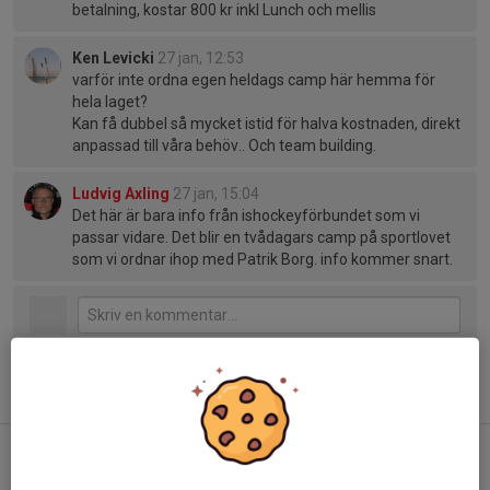
betalning, kostar 800 kr inkl Lunch och mellis
Ken Levicki
27 jan, 12:53
varför inte ordna egen heldags camp här hemma för
hela laget?
Kan få dubbel så mycket istid för halva kostnaden, direkt
anpassad till våra behöv.. Och team building.
Ludvig Axling
27 jan, 15:04
Det här är bara info från ishockeyförbundet som vi
passar vidare. Det blir en tvådagars camp på sportlovet
som vi ordnar ihop med Patrik Borg. info kommer snart.
Tidigare nyheter
Information efter årsmöte med ny ordförande
29 jun, 21:39
0