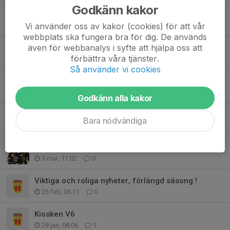
Godkänn kakor
Träning tisdag 9/6 utgår samt påminnelse om fysen
Vi använder oss av kakor (cookies) för att vår
8 jun, 19:41
0
webbplats ska fungera bra för dig. De används
även för webbanalys i syfte att hjälpa oss att
Anmälan för arbete Strängnäs 500,5-7 juni spelarpott
förbättra våra tjänster.
31 maj, 12:50
7
Så använder vi cookies
Följ klubben på Facebook
15 mar, 16:07
0
Godkänn alla kakor
Äntligen dags för försäljning!
Bara nödvändiga
6 mar, 11:49
3
TV-pucken reformeras 2026
5 mar, 11:02
0
Viktiga och roliga nyheter, förlängd säsong !
26 feb, 06:11
0
Kiosken V6
28 jan, 08:06
1