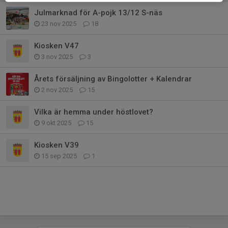
Julmarknad för A-pojk 13/12 S-näs
23 nov 2025
18
Kiosken V47
3 nov 2025
3
Årets försäljning av Bingolotter + Kalendrar
2 nov 2025
15
Vilka är hemma under höstlovet?
9 okt 2025
15
Kiosken V39
15 sep 2025
1