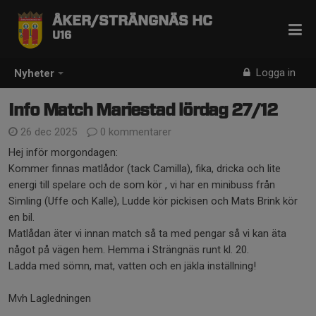
ÅKER/STRÄNGNÄS HC
U16
Logga in
Nyheter
Info Match Mariestad lördag 27/12
26 dec 2025
0 kommentarer
Hej inför morgondagen:
Kommer finnas matlådor (tack Camilla), fika, dricka och lite
energi till spelare och de som kör , vi har en minibuss från
Simling (Uffe och Kalle), Ludde kör pickisen och Mats Brink kör
en bil.
Matlådan äter vi innan match så ta med pengar så vi kan äta
något på vägen hem. Hemma i Strängnäs runt kl. 20.
Ladda med sömn, mat, vatten och en jäkla inställning!
Mvh Lagledningen