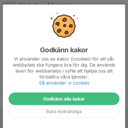
Följ klubben på Facebook
15 mar, 16:07
0
Äntligen dags för försäljning!
6 mar, 11:49
3
TV-pucken reformeras 2026
Godkänn kakor
5 mar, 11:02
0
Vi använder oss av kakor (cookies) för att vår
Viktiga och roliga nyheter, förlängd säsong !
webbplats ska fungera bra för dig. De används
26 feb, 06:11
0
även för webbanalys i syfte att hjälpa oss att
förbättra våra tjänster.
Kiosken V6
Så använder vi cookies
28 jan, 08:06
1
Utvecklingscamp i Enköping 21/2
Godkänn alla kakor
27 jan, 09:32
3
Bara nödvändiga
Info Match Mariestad lördag 27/12
26 dec 2025
0