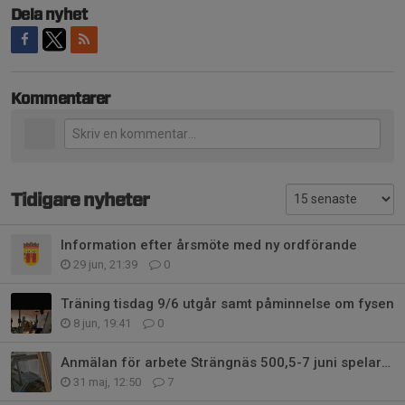
Dela nyhet
Kommentarer
Tidigare nyheter
Information efter årsmöte med ny ordförande
29 jun, 21:39
0
Träning tisdag 9/6 utgår samt påminnelse om fysen
8 jun, 19:41
0
Anmälan för arbete Strängnäs 500,5-7 juni spelarpott
31 maj, 12:50
7