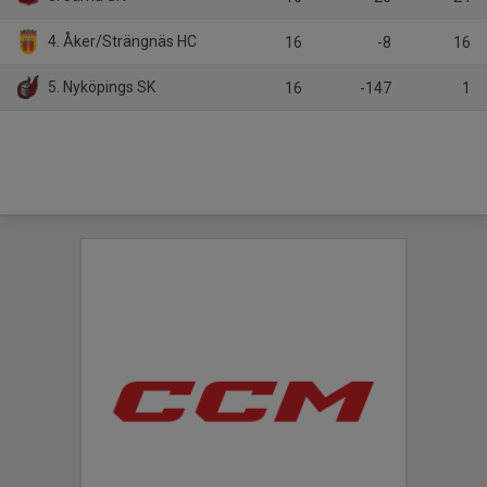
4. Åker/Strängnäs HC
16
-8
16
5. Nyköpings SK
16
-147
1