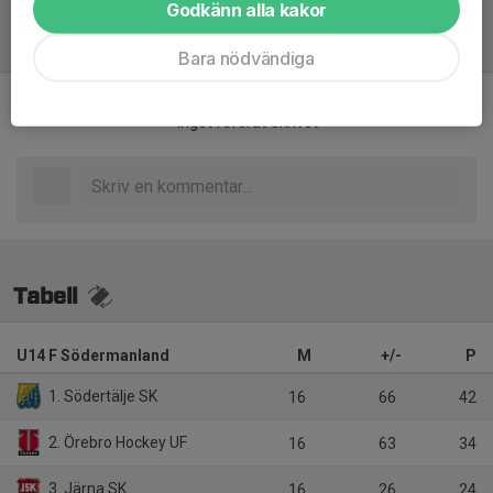
Godkänn alla kakor
Referat
Bara nödvändiga
Inget referat skrivet
Tabell
U14 F Södermanland
M
+/-
P
1. Södertälje SK
16
66
42
2. Örebro Hockey UF
16
63
34
3. Järna SK
16
26
24