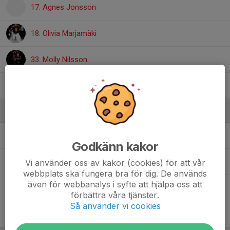
17. Agnes Jonsson
18. Olivia Marjamäki
33. Molly Nilsson
39. Molly Cederquist
Ledare
Thomas Berg
Målvaktstränare
Godkänn kakor
Mattias Nordqvist
Assisterande Tränare
Vi använder oss av kakor (cookies) för att vår
webbplats ska fungera bra för dig. De används
även för webbanalys i syfte att hjälpa oss att
Simon Rosendorf
Kassör
förbättra våra tjänster.
Så använder vi cookies
Viktor Wall
Huvudtränare