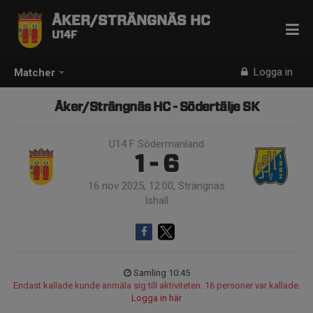
ÅKER/STRÄNGNÄS HC
U14F
Logga in
Matcher
Åker/Strängnäs HC - Södertälje SK
U14 F Södermanland
1 - 6
16 nov 2025, 12:00, Strängnäs
Ishall
Samling 10:45
Endast kallade kunde anmäla sig till aktiviteten. 16 personer var kallade.
Logga in här