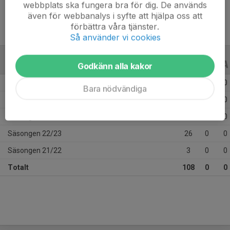
webbplats ska fungera bra för dig. De används
även för webbanalys i syfte att hjälpa oss att
förbättra våra tjänster.
Så använder vi cookies
ALLA SERIER
ALLA ÅR
Godkänn alla kakor
Säsongen 25/26
28
0
0
Bara nödvändiga
Säsongen 24/25
27
0
0
Säsongen 23/24
24
0
0
Säsongen 22/23
26
0
0
Säsongen 21/22
3
0
0
Totalt
108
0
0