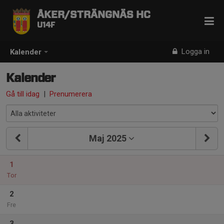
ÅKER/STRÄNGNÄS HC
U14F
Logga in
Kalender
Kalender
Gå till idag
|
Prenumerera
Maj 2025
1
Tor
2
Fre
3