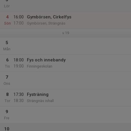
Lör
4
16:00
Gymbörsen, Cirkelfys
17:00
Sön
Gymbörsen, Strängnäs
v.19
5
Mån
6
18:00
Fys och innebandy
19:00
Tis
Finningeskolan
7
Ons
8
17:30
Fysträning
18:30
Tor
Strängnäs ishall
9
Fre
10