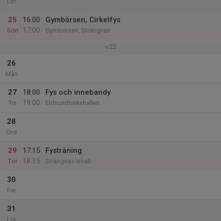
Lör
25
16:00
Gymbörsen, Cirkelfys
17:00
Sön
Gymbörsen, Strängnäs
v.22
26
Mån
27
18:00
Fys och innebandy
19:00
Tis
Eldsundsvikshallen
28
Ons
29
17:15
Fysträning
18:15
Tor
Strängnäs ishall
30
Fre
31
Lör