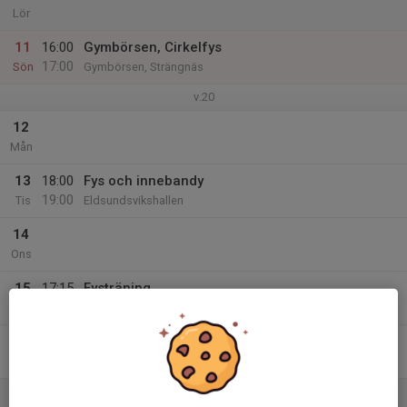
Lör
11
16:00
Gymbörsen, Cirkelfys
17:00
Sön
Gymbörsen, Strängnäs
v.20
12
Mån
13
18:00
Fys och innebandy
19:00
Tis
Eldsundsvikshallen
14
Ons
15
17:15
Fysträning
18:15
Tor
Strängnäs ishall
16
Fre
17
11:00
Strategimöte