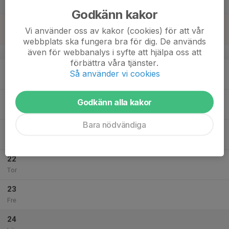
12:00
Lör
Strängnäs ishall, 92:an
Godkänn kakor
18
16:00
Gymbörsen, Cirkelfys
Vi använder oss av kakor (cookies) för att vår
17:00
Sön
Gymbörsen, Strängnäs
webbplats ska fungera bra för dig. De används
även för webbanalys i syfte att hjälpa oss att
v.21
förbättra våra tjänster.
19
Så använder vi cookies
Mån
20
18:00
Fys och innebandy
Godkänn alla kakor
19:00
Tis
Eldsundsvikshallen
Bara nödvändiga
21
18:30
Möte
19:30
Ons
Strängnäs ishall, 92:an
22
Tor
23
Fre
24