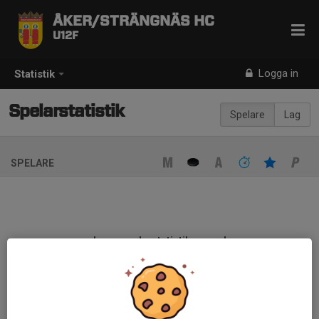
ÅKER/STRÄNGNÄS HC
U12F
Logga in
Statistik
Spelarstatistik
Spelare
Lag
SPELARE
Ingen spelarstatistik sparad
När ni fyller i uppställning på respektive match visas statistiken
automatiskt på denna sida