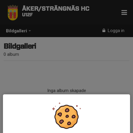
ÅKER/STRÄNGNÄS HC
U12F
Logga in
Bildgalleri
Bildgalleri
0 album
Inga album skapade