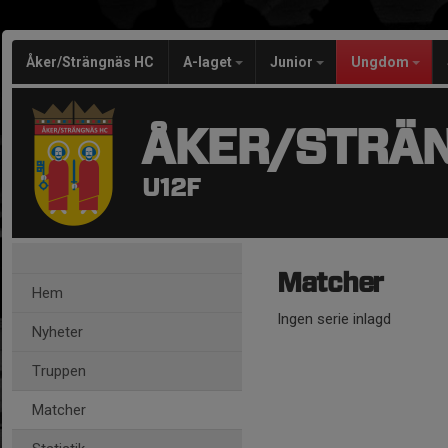
Åker/Strängnäs HC
A-laget
Junior
Ungdom
ÅKER/STRÄ
U12F
Matcher
Hem
Ingen serie inlagd
Nyheter
Truppen
Matcher