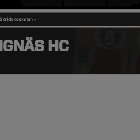
Skridskoskolan
NGNÄS HC