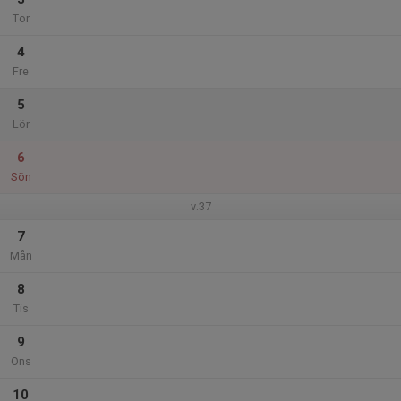
Tor
4
Fre
5
Lör
6
Sön
v.37
7
Mån
8
Tis
9
Ons
10