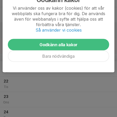
Tor
Vi använder oss av kakor (cookies) för att vår
18
webbplats ska fungera bra för dig. De används
Fre
även för webbanalys i syfte att hjälpa oss att
förbättra våra tjänster.
19
Så använder vi cookies
Lör
20
Godkänn alla kakor
Sön
Bara nödvändiga
v.39
21
Mån
22
Tis
23
Ons
24