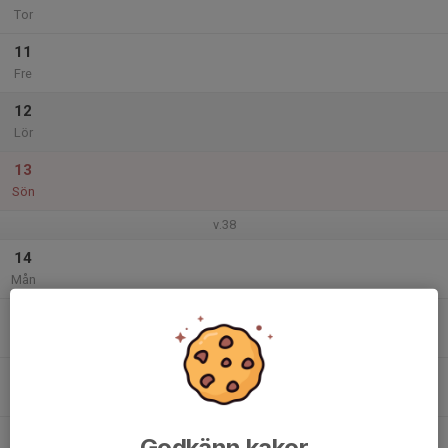
Tor
11
Fre
12
Lör
13
Sön
v.38
14
Mån
15
Tis
16
Ons
17
Godkänn kakor