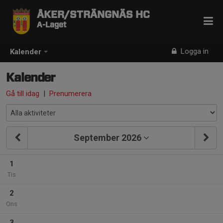
ÅKER/STRÄNGNÄS HC
A-Laget
Logga in
Kalender
Kalender
Gå till idag
|
Prenumerera
September 2026
1
Tis
2
Ons
3