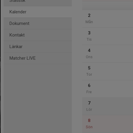
Statistik
Kalender
2
Mån
Dokument
3
Kontakt
Tis
Länkar
4
Ons
Matcher LIVE
5
Tor
6
Fre
7
Lör
8
Sön