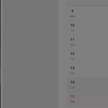
9
Mån
10
Tis
11
Ons
12
Tor
13
Fre
14
Lör
15
Sön