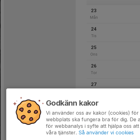
23
Mån
24
Tis
25
Ons
26
Tor
27
Fre
Godkänn kakor
28
Lör
Vi använder oss av kakor (cookies) för 
webbplats ska fungera bra för dig. De
för webbanalys i syfte att hjälpa oss att
våra tjänster.
Så använder vi cookies