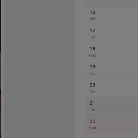
16
Mån
17
Tis
18
Ons
19
Tor
20
Fre
21
Lör
22
Sön