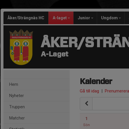
Åker/Strängnäs HC
A-laget
Junior
Ungdom
ÅKER/STRÄ
A-Laget
Kalender
Hem
Gå till idag
|
Prenumerer
Nyheter
Truppen
Matcher
1
Sön