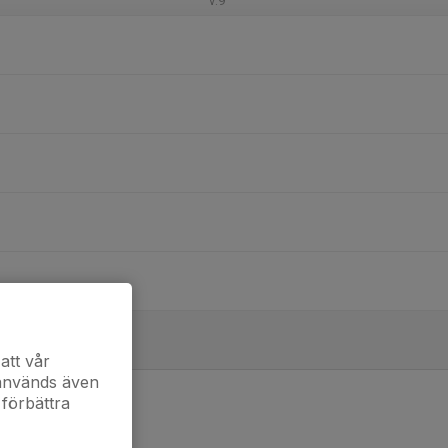
v.9
att vår
 används även
 förbättra