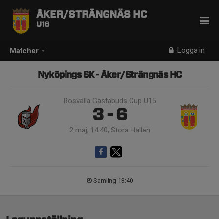
ÅKER/STRÄNGNÄS HC
U16
Logga in
Matcher
Nyköpings SK - Åker/Strängnäs HC
Rosvalla Gästabuds Cup U15
3 - 6
2 maj, 14:40, Stora Hallen
Samling 13:40