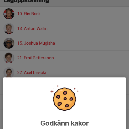
Laguppställning
10. Elis Brink
13. Anton Wallin
15. Joshua Mugisha
21. Emil Pettersson
22. Axel Levicki
27. Mohammad Fawaz AI Jassem
30. Frank Sikström
34. Leo Ålund
Godkänn kakor