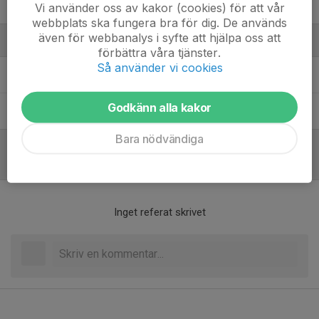
35. Greta Andersson
Vi använder oss av kakor (cookies) för att vår
webbplats ska fungera bra för dig. De används
även för webbanalys i syfte att hjälpa oss att
Ledare
förbättra våra tjänster.
Så använder vi cookies
Mats Brink
Huvudtränare
Godkänn alla kakor
Ulf Wallin
Lagledare / Huvudtränare
Bara nödvändiga
Referat
Inget referat skrivet