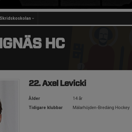
Skridskoskolan
NGNÄS HC
22. Axel Levicki
Ålder
14 år
Tidigare klubbar
Mälarhöjden-Bredäng Hockey