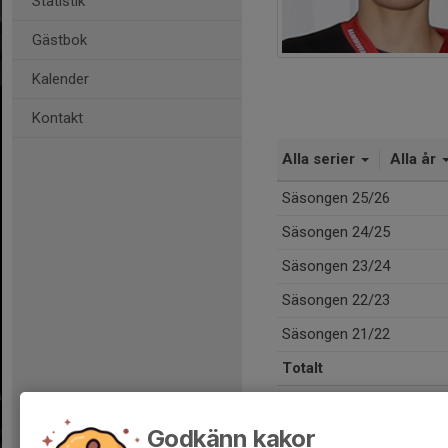
Statistik
Gästbok
Kalender
Kontakt
Alla serier
Alla år
Säsongen 25/26
Säsongen 24/25
Säsongen 23/24
Säsongen 22/23
Säsongen 21/22
Totalt
Godkänn kakor