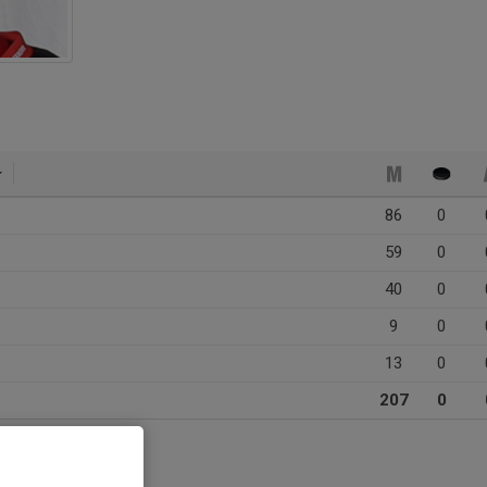
86
0
59
0
40
0
9
0
13
0
207
0