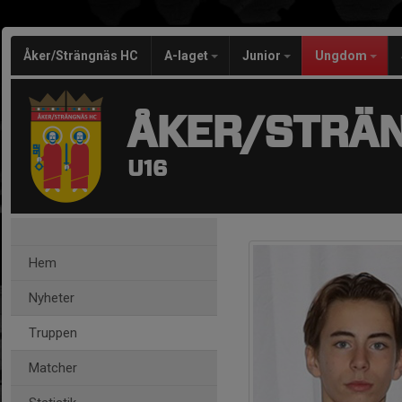
Åker/Strängnäs HC
A-laget
Junior
Ungdom
ÅKER/STRÄ
U16
Hem
Nyheter
Truppen
Matcher