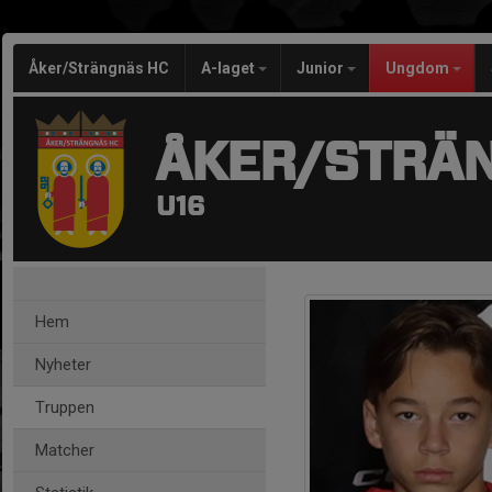
Åker/Strängnäs HC
A-laget
Junior
Ungdom
ÅKER/STRÄ
U16
Hem
Nyheter
Truppen
Matcher