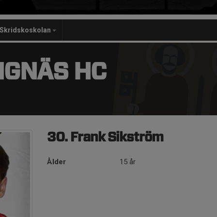
Skridskoskolan
NGNÄS HC
30. Frank Sikström
Ålder
15 år