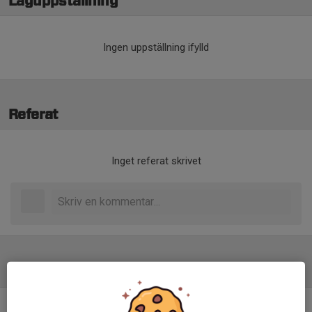
Laguppställning
Ingen uppställning ifylld
Referat
Inget referat skrivet
Tabell
U15 Träningsmatcher
M
+/-
P