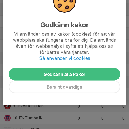
1. Enköpings SK HK
1
3
3
2. Lindlövens IF/Guldsmedshytte SK
1
3
3
Godkänn kakor
Vi använder oss av kakor (cookies) för att vår
3. Almtuna IS
1
9
2
webbplats ska fungera bra för dig. De används
även för webbanalys i syfte att hjälpa oss att
4. Åker/Strängnäs HC TR
3
-15
1
förbättra våra tjänster.
Så använder vi cookies
5. Boo HC
0
0
0
6. Brynäs IF
0
0
0
Godkänn alla kakor
7. Djurgårdens IF
0
0
0
Bara nödvändiga
8. Eskilstuna Linden Hockey TR
0
0
0
9. HC Vita Hästen
0
0
0
10. IFK Tumba IK
0
0
0