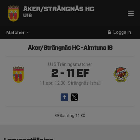
ÅKER/STRÄNGNÄS HC
U16
Logga in
Matcher
Åker/Strängnäs HC - Almtuna IS
U15 Träningsmatcher
2 - 11
EF
11 apr, 12:30, Strängnäs Ishall
Samling 11:30