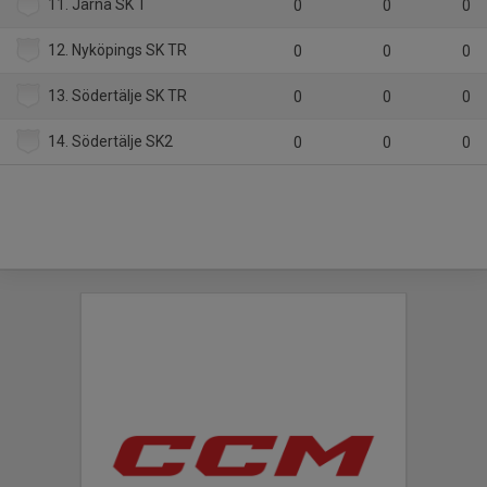
11. Järna SK T
0
0
0
12. Nyköpings SK TR
0
0
0
13. Södertälje SK TR
0
0
0
14. Södertälje SK2
0
0
0