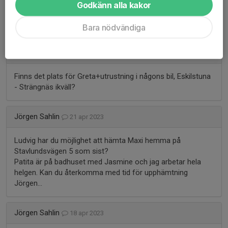
Godkänn alla kakor
// Jana :-)
Bara nödvändiga
My
17 maj 2024
Finns det plats för Greta+utrustning i någons bil, Eskilstuna
- Strängnäs ikväll?
Jörgen Sahlin
21 apr 2023
Ludvig har du möjlighet att hämta Maxi hemma på
Stavlundsvägen 5 som sist?
Patita är på badhuset med Jasmine och jag arbetar hela
helgen. Kan du återkomma med tid för upphämtning
Jörgen…
Jörgen Sahlin
18 apr 2023