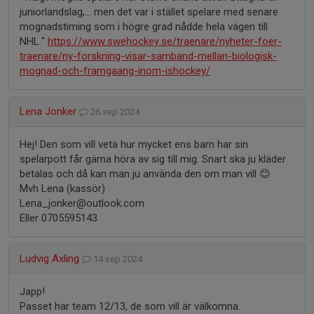
juniorlandslag,... men det var i stället spelare med senare
mognadstiming som i högre grad nådde hela vägen till
NHL."
https://www.swehockey.se/traenare/nyheter-foer-
traenare/ny-forskning-visar-samband-mellan-biologisk-
mognad-och-framgaang-inom-ishockey/
Lena Jonker
26 sep 2024
Hej! Den som vill veta hur mycket ens barn har sin
spelarpott får gärna höra av sig till mig. Snart ska ju kläder
betalas och då kan man ju använda den om man vill 😊
Mvh Lena (kassör)
Lena_jonker@outlook.com
Eller 0705595143
Ludvig Axling
14 sep 2024
Japp!
Passet har team 12/13, de som vill är välkomna.