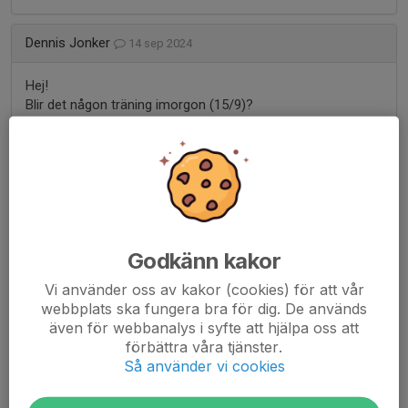
Dennis Jonker
14 sep 2024
Hej!
Blir det någon träning imorgon (15/9)?
Just nu bara 3st spelare anmälda... eller kommer det något
utskick om inställd träning?
My
17 maj 2024
Godkänn kakor
Toppen, vad snällt! Jag skjutsar dit henne, så det är tillbaka
Vi använder oss av kakor (cookies) för att vår
hon behöver skjuts
webbplats ska fungera bra för dig. De används
även för webbanalys i syfte att hjälpa oss att
förbättra våra tjänster.
Jana Wallin
17 maj 2024
Så använder vi cookies
Hej My, Ludde tar Greta idag + utrustning