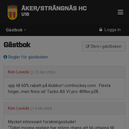
ÅKER/STRÄNGNÄS HC
U16
Logga in
Gästbok
Gästbok
Skriv i gästboken
Regler för gästboken
Ken Levicki
12 dec 2024
upp till 60% rabatt på klubbor! ccmhockey.com . Flesta
höger, men finns iaf Tacks AS VI pro 40flex p28...
Ken Levicki
9 okt 2024
Mycket intressant forskningsstudie!
"Tidigt mogna spelare har större chans att bli uttagna till