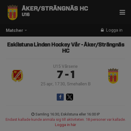
ÅKER/STRÄNGNÄS HC
U16
Logga in
Matcher
Eskilstuna Linden Hockey Vår - Åker/Strängnäs
HC
U15 Vårserie
7 - 1
25 apr, 17:30, Smehallen B
Samling 16:30, Eskilstuna eller 16:00 IP
Endast kallade kunde anmäla sig till aktiviteten. 18 personer var kallade.
Logga in här