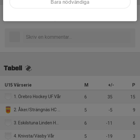
Bara nödvändiga
Inget referat skrivet
Tabell
U15 Vårserie
M
+/-
P
1. Örebro Hockey UF Vår
6
35
15
2. Åker/Strängnäs HC Vår
5
-5
9
3. Eskilstuna Linden Hockey Vår
6
-11
6
4. Knivsta/Väsby Vår
5
-19
3