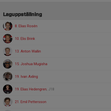
Laguppställning
8. Elias Rosén
10. Elis Brink
13. Anton Wallin
15. Joshua Mugisha
19. Ivan Axling
19. Elias Hedengren
, J18
21. Emil Pettersson