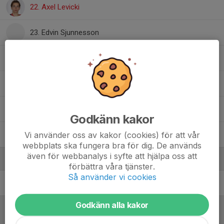
22. Axel Levicki
23. Edvin Sjunnesson
27. Mohammad Fawaz AI Jassem
29. Kelvin Levicki
, J18
30. Frank Sikström
Godkänn kakor
Vi använder oss av kakor (cookies) för att vår
35. Greta Andersson
webbplats ska fungera bra för dig. De används
även för webbanalys i syfte att hjälpa oss att
Ledare
förbättra våra tjänster.
Så använder vi cookies
Mats Brink
Huvudtränare
Godkänn alla kakor
Referat