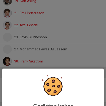
19. Ivan Axling
21. Emil Pettersson
22. Axel Levicki
23. Edvin Sjunnesson
27. Mohammad Fawaz AI Jassem
30. Frank Sikström
Ledare
Ludvig Axling
Tränare
Kalle Ståhle
Materialförvaltare
Godkänn kakor