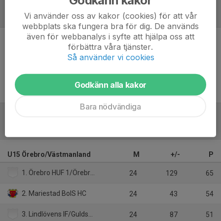
Vi använder oss av kakor (cookies) för att vår
Referat
webbplats ska fungera bra för dig. De används
även för webbanalys i syfte att hjälpa oss att
förbättra våra tjänster.
Inget referat skrivet
Så använder vi cookies
Godkänn alla kakor
Bara nödvändiga
Tabell
U15 Örebro/Västmanland
M
+/-
P
1. Örebro HUF 1/Örebro HK:1
24
129
65
2. Mariestad BoIS HC
24
43
54
3. Lindlövens IF/Guldsmedshytte SK
24
87
51