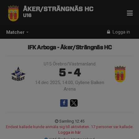
ÅKER/STRÄNGNÄS HC
U16
Logga in
Matcher
IFK Arboga - Åker/Strängnäs HC
U15 Örebro/Västmanland
5 - 4
14 dec 2025, 14:00, Gyllene Balken
Arena
Samling 12:45
Endast kallade kunde anmäla sig till aktiviteten. 17 personer var kallade.
Logga in här