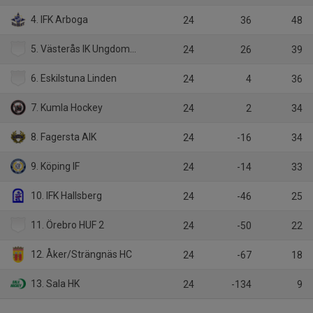
4. IFK Arboga
24
36
48
5. Västerås IK Ungdom/Västerås IK
24
26
39
6. Eskilstuna Linden
24
4
36
7. Kumla Hockey
24
2
34
8. Fagersta AIK
24
-16
34
9. Köping IF
24
-14
33
10. IFK Hallsberg
24
-46
25
11. Örebro HUF 2
24
-50
22
12. Åker/Strängnäs HC
24
-67
18
13. Sala HK
24
-134
9