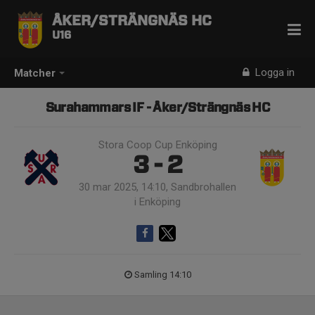
ÅKER/STRÄNGNÄS HC
U16
Logga in
Matcher
Surahammars IF - Åker/Strängnäs HC
Stora Coop Cup Enköping
3 - 2
30 mar 2025, 14:10, Sandbrohallen
i Enköping
Samling 14:10