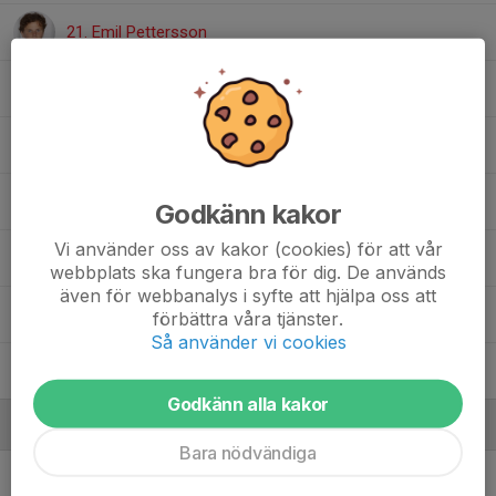
21. Emil Pettersson
22. Axel Levicki
23. Edvin Sjunnesson
24. Emil Lund
Godkänn kakor
Vi använder oss av kakor (cookies) för att vår
28. Monchai Öberg
webbplats ska fungera bra för dig. De används
även för webbanalys i syfte att hjälpa oss att
29. Georg Jonker
förbättra våra tjänster.
Så använder vi cookies
30. Frank Sikström
Godkänn alla kakor
Ledare
Bara nödvändiga
Ludvig Axling
Tränare