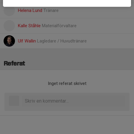
Helena Lund
Tränare
Kalle Ståhle
Materialförvaltare
Ulf Wallin
Lagledare / Huvudtränare
Referat
Inget referat skrivet