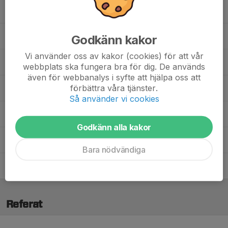
Niclas Falck
Huvudtränare
Mikael Granstedt
Målvaktstränare
Godkänn kakor
Vi använder oss av kakor (cookies) för att vår
Linda Gustafsson
Lagledare
webbplats ska fungera bra för dig. De används
även för webbanalys i syfte att hjälpa oss att
förbättra våra tjänster.
Britten Hansson
Lagledare/Kassör
Så använder vi cookies
Tony Hultkvist
Materialare
Godkänn alla kakor
Pär Malmberg
Tränare
Bara nödvändiga
Rune Olaussen
Materialare
Referat