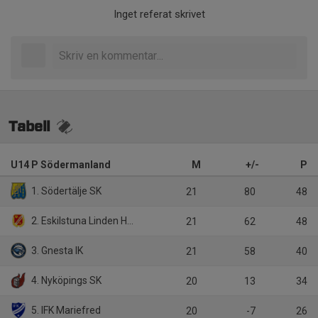
Inget referat skrivet
Tabell
U14 P Södermanland
M
+/-
P
1. Södertälje SK
21
80
48
2. Eskilstuna Linden Hockey
21
62
48
3. Gnesta IK
21
58
40
4. Nyköpings SK
20
13
34
5. IFK Mariefred
20
-7
26