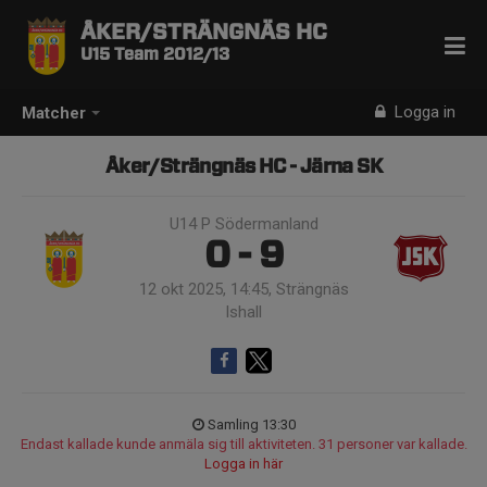
ÅKER/STRÄNGNÄS HC
U15 Team 2012/13
Logga in
Matcher
Åker/Strängnäs HC - Järna SK
U14 P Södermanland
0 - 9
12 okt 2025, 14:45, Strängnäs
Ishall
Samling 13:30
Endast kallade kunde anmäla sig till aktiviteten. 31 personer var kallade.
Logga in här