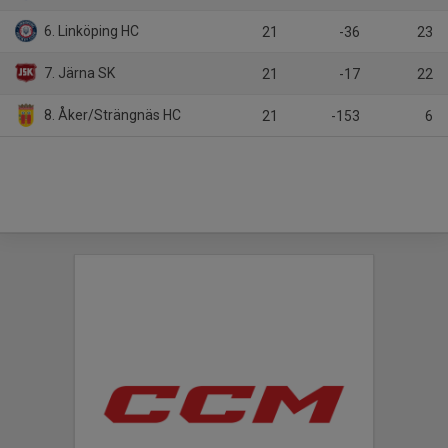
6. Linköping HC
21
-36
23
7. Järna SK
21
-17
22
8. Åker/Strängnäs HC
21
-153
6