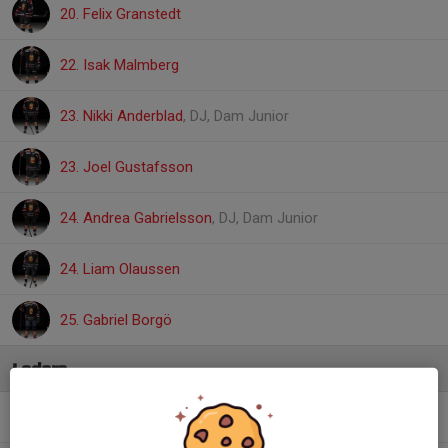
20. Felix Granstedt
22. Isak Malmberg
23. Nikki Anderblad
, DJ, Dam Junior
23. Joel Gustafsson
24. Andrea Gabrielsson
, DJ, Dam Junior
24. Liam Olaussen
25. Gabriel Borgö
Ledare
Daniel Eriksson Mayer
Huvudtränare