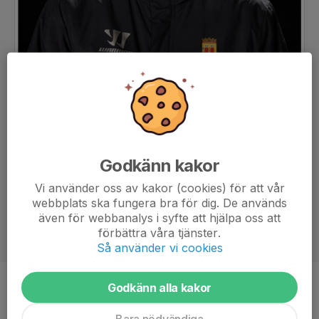
Godkänn kakor
Vi använder oss av kakor (cookies) för att vår
webbplats ska fungera bra för dig. De används
även för webbanalys i syfte att hjälpa oss att
förbättra våra tjänster.
Så använder vi cookies
Godkänn alla kakor
Titel
Huvudtränare
Bara nödvändiga