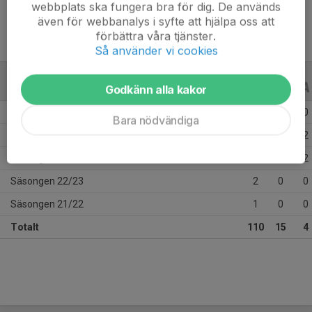
webbplats ska fungera bra för dig. De används
även för webbanalys i syfte att hjälpa oss att
förbättra våra tjänster.
Så använder vi cookies
ALLA SERIER
ALLA ÅR
Godkänn alla kakor
Säsongen 25/26
45
0
0
Bara nödvändiga
Säsongen 24/25
37
4
2
Säsongen 23/24
25
11
2
Säsongen 22/23
2
0
0
Säsongen 21/22
1
0
0
Totalt
110
15
4