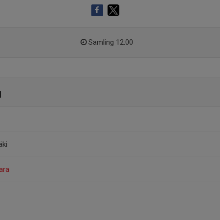
Samling 12:00
g
äki
Jara