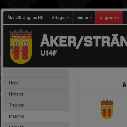
Åker/Strängnäs HC
A-laget
Junior
Ungdom
ÅKER/STRÄ
U14F
Hem
Å
Nyheter
Truppen
Matcher