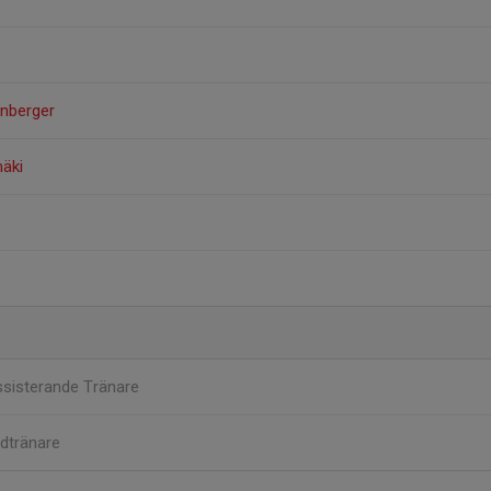
rnberger
mäki
sisterande Tränare
dtränare