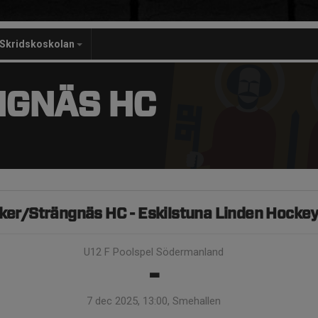
Skridskoskolan
NGNÄS HC
ker/Strängnäs HC - Eskilstuna Linden Hocke
U12 F Poolspel Södermanland
-
7 dec 2025, 13:00, Smehallen