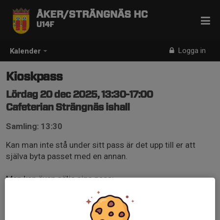
ÅKER/STRÄNGNÄS HC
U14F
Logga in
Kalender
Kioskpass
Lördag 20 dec 2025, 13:30-17:00
Cafeterian Strängnäs ishall
Samling: 13:30
Kan man inte stå under sitt pass är det upp till er att
själva byta passet med en annan.
Man kan även sälja sina pass:
Irma 070 941 89 76
Sedona 072 830 05 49