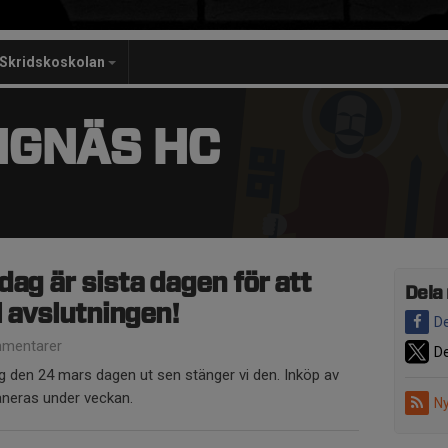
Skridskoskolan
NGNÄS HC
dag är sista dagen för att
Dela
l avslutningen!
De
mentarer
De
den 24 mars dagen ut sen stänger vi den. Inköp av
laneras under veckan.
Ny