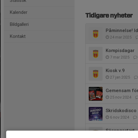
Statistik
Kalender
Tidigare nyheter
Bildgalleri
Påminnelse! Ida
Kontakt
24 mar 2025
Kompisdagar
7 mar 2025
Kiosk v.9
27 jan 2025
Gemensam förs
25 nov 2024
Skridskodisco
6 nov 2024
Säsongsstart
12 sep 2024