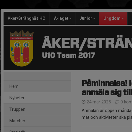
Åker/Strängnäs HC
A-laget
Junior
Ungdom
ÅKER/STRÄ
U10 Team 2017
Påminnelse! I
Hem
anmäla sig til
Nyheter
24 mar 2025
0 kom
Truppen
Anmälan är öppen måndag 
mat och aktiviteter ska p
Matcher