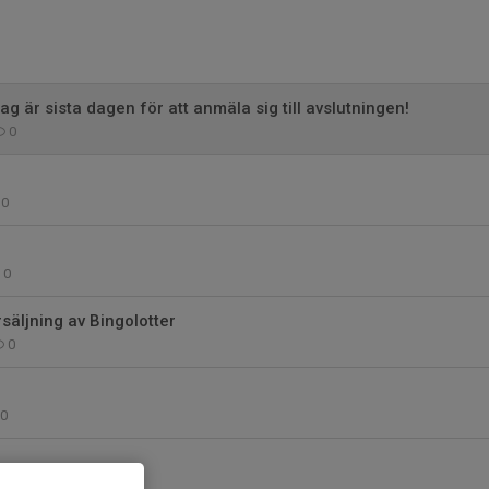
g är sista dagen för att anmäla sig till avslutningen!
0
0
0
äljning av Bingolotter
0
0
0