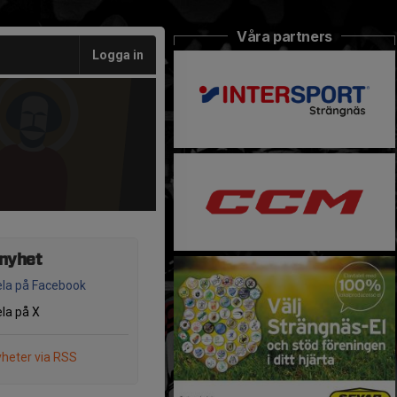
Våra partners
Logga in
 nyhet
la på Facebook
la på X
heter via RSS