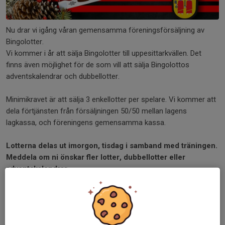
Nu drar vi igång våran gemensamma föreningsförsäljning av
Bingolotter.
Vi kommer i år att sälja Bingolotter till uppesittarkvällen. Det
finns även möjlighet för de som vill att sälja Bingolottos
adventskalendrar och dubbellotter.
Minimikravet är att sälja 3 enkellotter per spelare. Vi kommer att
dela förtjänsten från försäljningen 50/50 mellan lagens
lagkassa, och föreningens gemensamma kassa.
Lotterna delas ut imorgon, tisdag i samband med träningen.
Meddela om ni önskar fler lotter, dubbellotter eller
adventskalendrar.
Dela nyhet