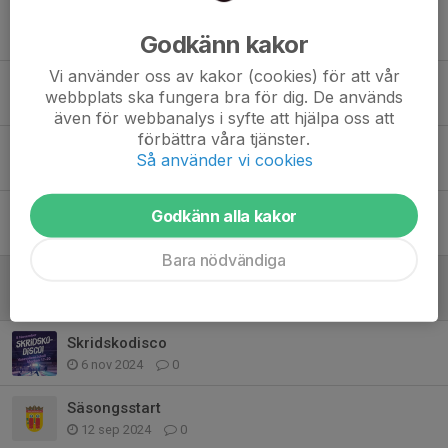
Tidigare nyheter
Godkänn kakor
Vi använder oss av kakor (cookies) för att vår
Påminnelse! Idag är sista dagen för att anmäla sig till avslutningen!
webbplats ska fungera bra för dig. De används
24 mar 2025
0
även för webbanalys i syfte att hjälpa oss att
förbättra våra tjänster.
Kompisdagar
Så använder vi cookies
7 mar 2025
0
Kiosk v.9
Godkänn alla kakor
27 jan 2025
0
Bara nödvändiga
Gemensam försäljning av Bingolotter
25 nov 2024
0
Skridskodisco
6 nov 2024
0
Säsongsstart
12 sep 2024
0