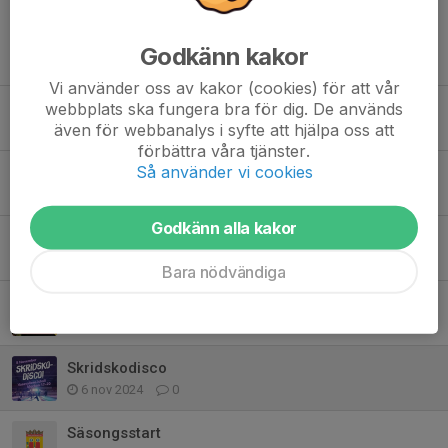
Godkänn kakor
Tidigare nyheter
Vi använder oss av kakor (cookies) för att vår
Påminnelse! Idag är sista dagen för att anmäla sig till avslutningen!
webbplats ska fungera bra för dig. De används
även för webbanalys i syfte att hjälpa oss att
24 mar 2025
0
förbättra våra tjänster.
Så använder vi cookies
Kompisdagar
7 mar 2025
0
Godkänn alla kakor
Kiosk v.9
27 jan 2025
0
Bara nödvändiga
Gemensam försäljning av Bingolotter
25 nov 2024
0
Skridskodisco
6 nov 2024
0
Säsongsstart