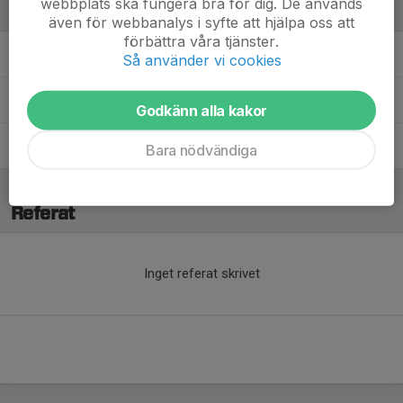
webbplats ska fungera bra för dig. De används
Ledare
även för webbanalys i syfte att hjälpa oss att
förbättra våra tjänster.
Andreas Jakobsson
Materialförvaltare
Så använder vi cookies
Sandra Zelenke
Kassör
Godkänn alla kakor
Sara Tammi
Lagledare, kioskansvarig
Bara nödvändiga
Referat
Inget referat skrivet