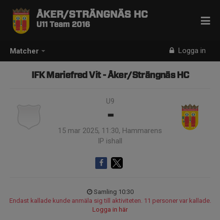
ÅKER/STRÄNGNÄS HC
U11 Team 2016
Logga in
Matcher
IFK Mariefred Vit - Åker/Strängnäs HC
U9
-
15 mar 2025, 11:30, Hammarens
IP ishall
Samling 10:30
Endast kallade kunde anmäla sig till aktiviteten. 11 personer var kallade.
Logga in här