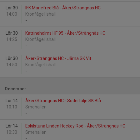
Lör 30
IFK Mariefred Blå - Åker/Strängnäs HC
14:00
Kronfågel Ishall
-
Lör 30
Katrineholms HF 95 - Åker/Strängnäs HC
14:25
Kronfågel Ishall
-
Lör 30
Åker/Strängnäs HC - Järna SK Vit
14:50
Kronfågel Ishall
-
December
Lör 14
Åker/Strängnäs HC - Södertälje SK Blå
10:10
Smehallen
-
Lör 14
Eskilstuna Linden Hockey Röd - Åker/Strängnäs HC
10:30
Smehallen
-