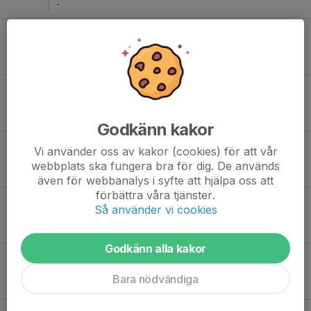
-
Lör 18
Nyköpings SK Röd - Åker/Strängnäs HC
12:30
Lilla Hallen
-
Lör 18
Järna SK Gul - Åker/Strängnäs HC
12:30
Lilla Hallen
-
Godkänn kakor
Lör 18
Gnesta IK Blå - Åker/Strängnäs HC
Vi använder oss av kakor (cookies) för att vår
13:00
Lilla Hallen
webbplats ska fungera bra för dig. De används
-
även för webbanalys i syfte att hjälpa oss att
förbättra våra tjänster.
Sön 19
IFK Mariefred Blå - Åker/Strängnäs HC
Så använder vi cookies
12:00
Strängnäs Ishall
-
Godkänn alla kakor
Sön 19
Katrineholms HF 95 - Åker/Strängnäs HC
12:30
Strängnäs Ishall
Bara nödvändiga
-