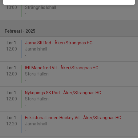
Sön 19
Åker/Strängnäs HC - Eskilstuna Linden Hockey Gul
13:00
Strängnäs Ishall
-
Februari - 2025
Lör 1
Järna SK Röd - Åker/Strängnäs HC
12:00
Järna Ishall
-
Lör 1
IFK Mariefred Vit - Åker/Strängnäs HC
12:00
Stora Hallen
-
Lör 1
Nyköpings SK Röd - Åker/Strängnäs HC
12:00
Stora Hallen
-
Lör 1
Eskilstuna Linden Hockey Vit - Åker/Strängnäs HC
12:20
Järna Ishall
-