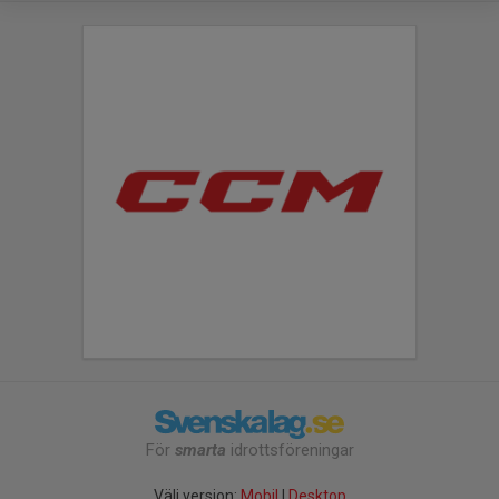
För
smarta
idrottsföreningar
Välj version:
Mobil
|
Desktop