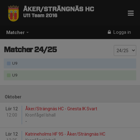
ÅKER/STRÄNGNÄS HC
U11 Team 2016
Logga in
Matcher
Matcher 24/25
U9
U9
Oktober
Lör 12
Åker/Strängnäs HC - Gnesta IK Svart
12:00
Kronfågel Ishall
-
Lör 12
Katrineholms HF 95 - Åker/Strängnäs HC