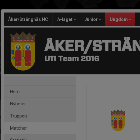
Åker/Strängnäs HC
A-laget
Junior
Ungdom
ÅKER/STRÄ
U11 Team 2016
Hem
Nyheter
Truppen
Matcher