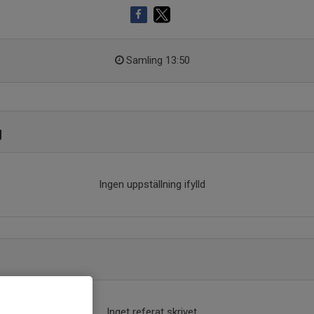
Samling 13:50
g
Ingen uppställning ifylld
Inget referat skrivet