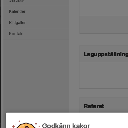
Statistik
Kalender
Bildgalleri
Kontakt
Laguppställnin
Referat
Godkänn kakor