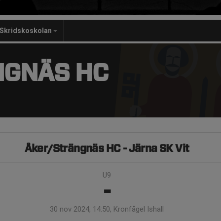
Skridskoskolan
NGNÄS HC
Åker/Strängnäs HC - Järna SK Vit
U9
-
30 nov 2024, 14:50, Kronfågel Ishall