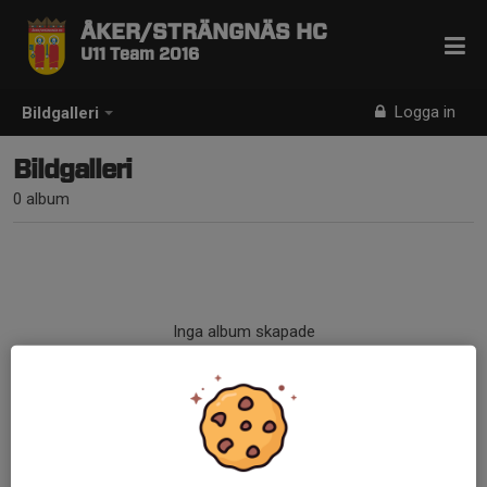
ÅKER/STRÄNGNÄS HC
U11 Team 2016
Logga in
Bildgalleri
Bildgalleri
0 album
Inga album skapade