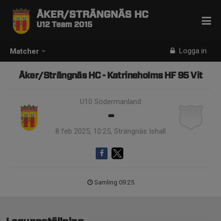
ÅKER/STRÄNGNÄS HC
U12 Team 2015
Logga in
Matcher
Åker/Strängnäs HC - Katrineholms HF 95 Vit
U10 Södermanland
-
8 feb 2025, 10:25, Strängnäs Ishall
Samling 09:25