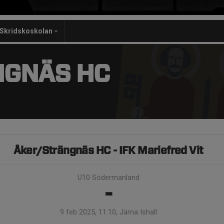
Skridskoskolan
NGNÄS HC
Åker/Strängnäs HC - IFK Mariefred Vit
U10 Södermanland
-
9 feb 2025, 11:10, Järna Ishall