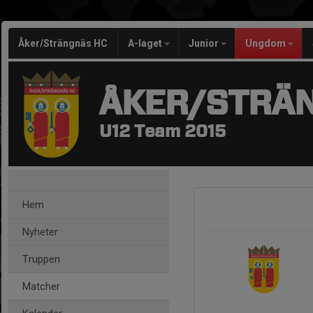
Åker/Strängnäs HC
A-laget
Junior
Ungdom
ÅKER/STRÄ
U12 Team 2015
Hem
Nyheter
Truppen
Matcher