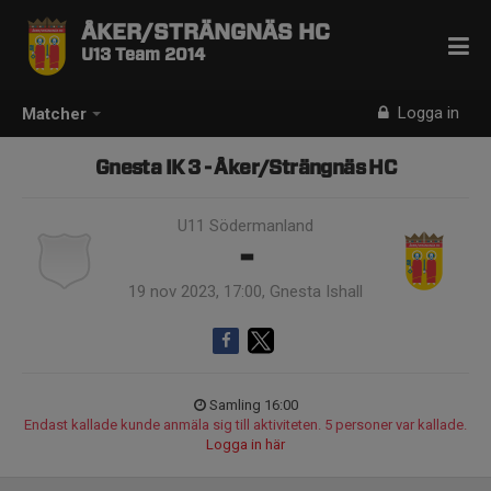
ÅKER/STRÄNGNÄS HC
U13 Team 2014
Logga in
Matcher
Gnesta IK 3 - Åker/Strängnäs HC
U11 Södermanland
-
19 nov 2023, 17:00, Gnesta Ishall
Samling 16:00
Endast kallade kunde anmäla sig till aktiviteten. 5 personer var kallade.
Logga in här