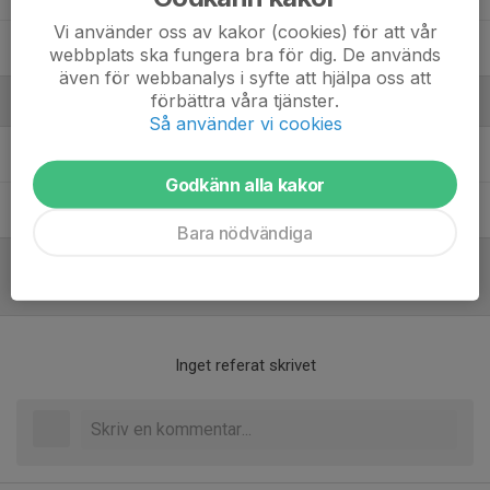
Vi använder oss av kakor (cookies) för att vår
26. Theodor Rosborg
, U15 Team 2012/13
webbplats ska fungera bra för dig. De används
även för webbanalys i syfte att hjälpa oss att
förbättra våra tjänster.
Ledare
Så använder vi cookies
Niclas Falck
Huvudtränare
Godkänn alla kakor
Petra Larsson
Kioskansvarig
Bara nödvändiga
Referat
Inget referat skrivet