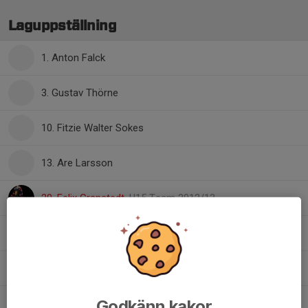
Laguppställning
1. Anton Falck
3. Gustav Thörne
10. Fitzie Walter Sokes
13. Are Larsson
20. Felix Granstedt
, U15 Team 2012/13
21. Julius Axling
22. Isak Malmberg
, U15 Team 2012/13
Godkänn kakor
23. Emilio Skyman Gidlund