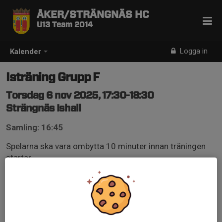
ÅKER/STRÄNGNÄS HC
U13 Team 2014
Logga in
Kalender
Isträning Grupp F
Torsdag 6 nov 2025, 17:30-18:30
Strängnäs Ishall
Samling: 16:45
Spelarna ska vara ombytta 10 minuter innan träningen
startar