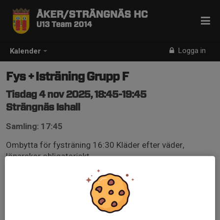
ÅKER/STRÄNGNÄS HC
U13 Team 2014
Logga in
Kalender
Fys + Isträning Grupp F
Tisdag 4 nov 2025, 18:45-19:45
Strängnäs Ishall
Samling: 17:45
Ombytta för fysträning 16:30 Kläder efter väder,
löparskor obligatoriskt
Spelarna ska vara ombytta 10 minuter innan träningen
startar