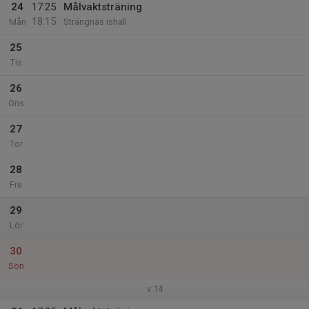
24
17:25
Målvaktsträning
18:15
Mån
Strängnäs ishall
25
Tis
26
Ons
27
Tor
28
Fre
29
Lör
30
Sön
v.14