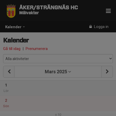
ÅKER/STRÄNGNÄS HC
Målvakter
Logga in
Kalender
Kalender
Gå till idag
|
Prenumerera
Mars 2025
1
Lör
2
Sön
v.10