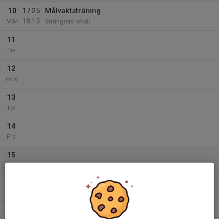
10
17:25
Målvaktsträning
18:15
Mån
Strängnäs ishall
11
Tis
12
Ons
13
Tor
14
Fre
15
Lör
16
Sön
v.12