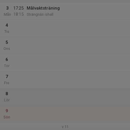
3
17:25
Målvaktsträning
18:15
Mån
Strängnäs ishall
4
Tis
5
Ons
6
Tor
7
Fre
8
Lör
9
Sön
v.11