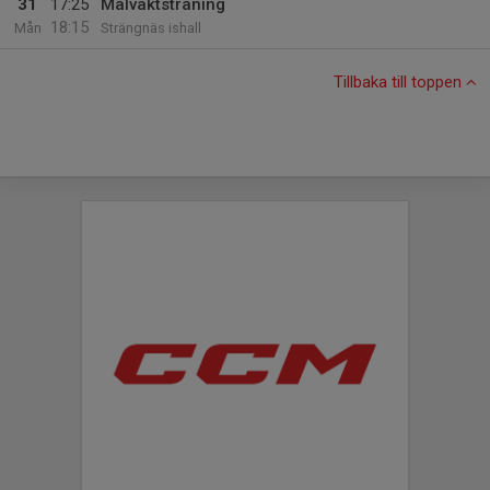
31
17:25
Målvaktsträning
18:15
Mån
Strängnäs ishall
Tillbaka till toppen