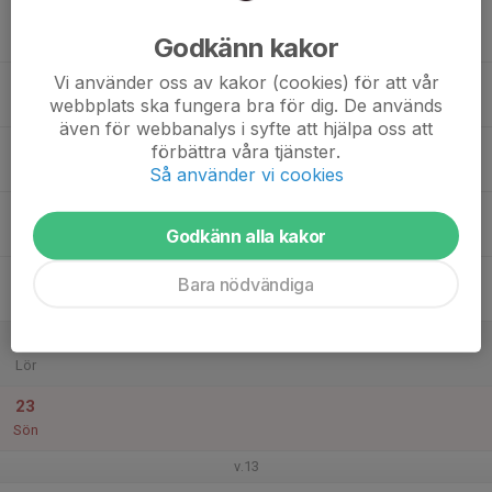
17
17:25
Målvaktsträning
18:15
Godkänn kakor
Mån
Strängnäs ishall
Vi använder oss av kakor (cookies) för att vår
18
webbplats ska fungera bra för dig. De används
Tis
även för webbanalys i syfte att hjälpa oss att
19
förbättra våra tjänster.
Ons
Så använder vi cookies
20
Godkänn alla kakor
Tor
21
Bara nödvändiga
Fre
22
Lör
23
Sön
v.13