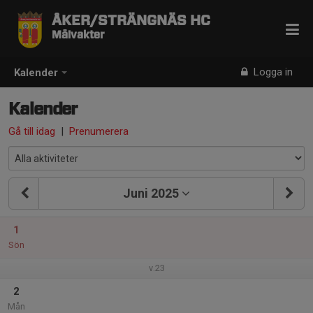
ÅKER/STRÄNGNÄS HC
Målvakter
Logga in
Kalender
Kalender
Gå till idag
|
Prenumerera
Juni 2025
1
Sön
v.23
2
Mån