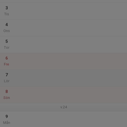
3
Tis
4
Ons
5
Tor
6
Fre
7
Lör
8
Sön
v.24
9
Mån