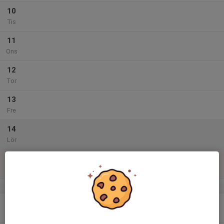
10
Tis
11
Ons
12
Tor
13
Fre
14
Lör
15
Sön
v.25
16
Mån