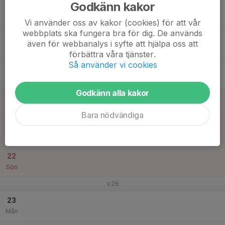
Godkänn kakor
17
Tis
Vi använder oss av kakor (cookies) för att vår
webbplats ska fungera bra för dig. De används
18
även för webbanalys i syfte att hjälpa oss att
Ons
förbättra våra tjänster.
Så använder vi cookies
19
Tor
Godkänn alla kakor
20
Fre
Bara nödvändiga
21
Lör
22
Sön
v.26
23
Mån